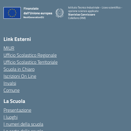
Istituto Tecnico Industriale - Liceo scientifico -
opzione scienze applicate
Stanislao Cannizzaro
Colleferro (RM)
— Visita la pagina iniziale della scuola
Link Esterni
MIUR
Ufficio Scolastico Regionale
Ufficio Scolastico Territoriale
Scuola in Chiaro
Iscrizioni On Line
Invalsi
Comune
La Scuola
Presentazione
I luoghi
I numeri della scuola