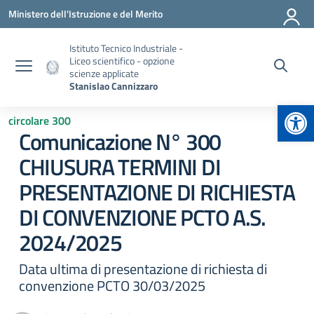
Vai ai contenuti
Vai al menu di navigazione
Vai al footer
Ministero dell'Istruzione e del Merito
Istituto Tecnico Industriale -
Liceo scientifico - opzione
scienze applicate
Stanislao Cannizzaro
Apr
circolare 300
Comunicazione N° 300
CHIUSURA TERMINI DI
PRESENTAZIONE DI RICHIESTA
DI CONVENZIONE PCTO A.S.
2024/2025
Data ultima di presentazione di richiesta di
convenzione PCTO 30/03/2025