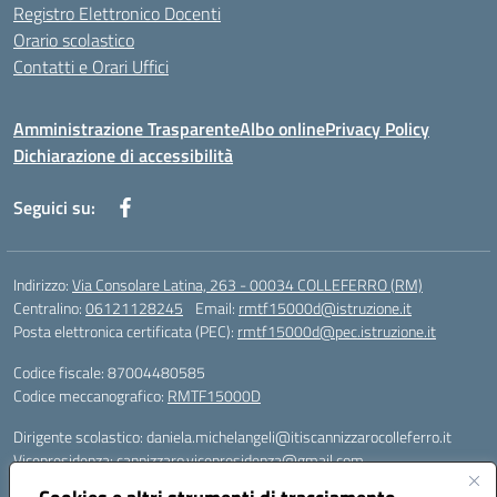
Registro Elettronico Docenti
Orario scolastico
Contatti e Orari Uffici
Amministrazione Trasparente
Albo online
Privacy Policy
Dichiarazione di accessibilità
Seguici su:
Indirizzo:
Via Consolare Latina, 263 - 00034 COLLEFERRO (RM)
Centralino:
06121128245
Email:
rmtf15000d@istruzione.it
Posta elettronica certificata (PEC):
rmtf15000d@pec.istruzione.it
Codice fiscale: 87004480585
Codice meccanografico:
RMTF15000D
Dirigente scolastico: daniela.michelangeli@itiscannizzarocolleferro.it
Vicepresidenza: cannizzaro.vicepresidenza@gmail.com
Orientamento: orientamento@itiscannizzarocolleferro.it