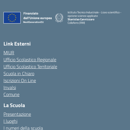
Istituto Tecnico Industriale - Liceo scientifico -
opzione scienze applicate
Stanislao Cannizzaro
Colleferro (RM)
— Visita la pagina iniziale della scuola
Link Esterni
MIUR
Ufficio Scolastico Regionale
Ufficio Scolastico Territoriale
Scuola in Chiaro
Iscrizioni On Line
Invalsi
Comune
La Scuola
Presentazione
I luoghi
I numeri della scuola