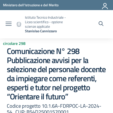
Vai ai contenuti
Vai al menu di navigazione
Vai al footer
Ministero dell'Istruzione e del Merito
Istituto Tecnico Industriale -
Liceo scientifico - opzione
scienze applicate
Stanislao Cannizzaro
circolare 298
Comunicazione N° 298
Pubblicazione avvisi per la
selezione del personale docente
da impiegare come referenti,
esperti e tutor nel progetto
“Orientare il futuro”
Codice progetto 10.1.6A-FDRPOC-LA-2024-
54. CUP: B54D25001570001