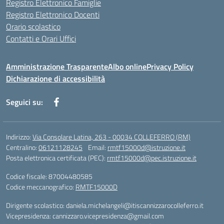
Registro Elettronico Famiglie
Registro Elettronico Docenti
Orario scolastico
Contatti e Orari Uffici
Amministrazione Trasparente
Albo online
Privacy Policy
Dichiarazione di accessibilità
Seguici su:
Indirizzo:
Via Consolare Latina, 263 - 00034 COLLEFERRO (RM)
Centralino:
06121128245
Email:
rmtf15000d@istruzione.it
Posta elettronica certificata (PEC):
rmtf15000d@pec.istruzione.it
Codice fiscale: 87004480585
Codice meccanografico:
RMTF15000D
Dirigente scolastico: daniela.michelangeli@itiscannizzarocolleferro.it
Vicepresidenza: cannizzaro.vicepresidenza@gmail.com