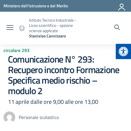
Vai ai contenuti
Vai al menu di navigazione
Vai al footer
Ministero dell'Istruzione e del Merito
Istituto Tecnico Industriale -
Liceo scientifico - opzione
scienze applicate
Stanislao Cannizzaro
Apr
circolare 293
Comunicazione N° 293:
Recupero incontro Formazione
Specifica medio rischio –
modulo 2
11 aprile dalle ore 9,00 alle ore 13,00
Personale scolastico