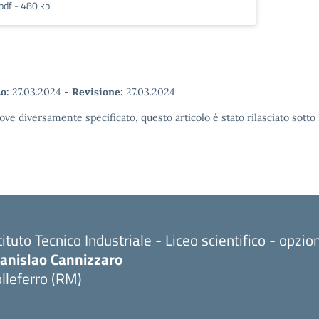
pdf - 480 kb
o:
27.03.2024
-
Revisione:
27.03.2024
ove diversamente specificato, questo articolo è stato rilasciato sott
tituto Tecnico Industriale - Liceo scientifico - opzi
tanislao Cannizzaro
lleferro (RM)
Visita la pagina iniziale della scuola