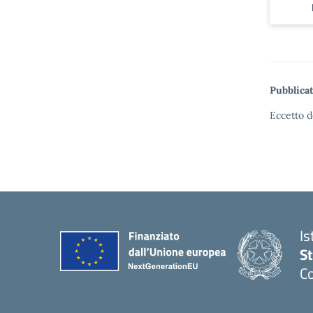
Pubblicat
Eccetto d
Is
S
Co
— 