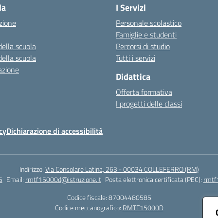
la
I Servizi
zione
Personale scolastico
Famiglie e studenti
della scuola
Percorsi di studio
della scuola
Tutti i servizi
azione
Didattica
Offerta formativa
I progetti delle classi
cy
Dichiarazione di accessibilità
Indirizzo:
Via Consolare Latina, 263 - 00034 COLLEFERRO (RM)
5
Email:
rmtf15000d@istruzione.it
Posta elettronica certificata (PEC):
rmtf
Codice fiscale: 87004480585
Codice meccanografico:
RMTF15000D