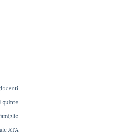
docenti
i quinte
famiglie
nale ATA