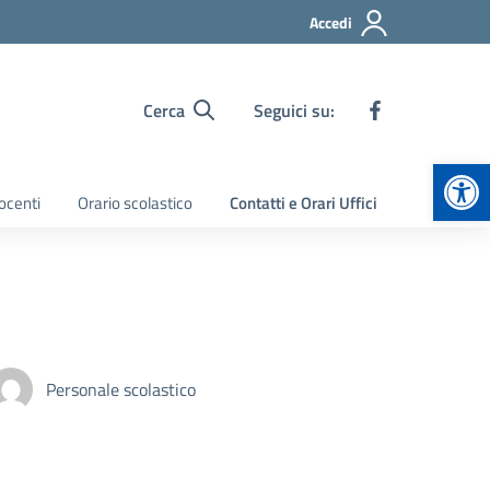
Accedi
Cerca
Seguici su:
Apr
ocenti
Orario scolastico
Contatti e Orari Uffici
Personale scolastico