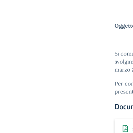
Oggetto
Si comu
svolgim
marzo 
Per com
presen
Docu