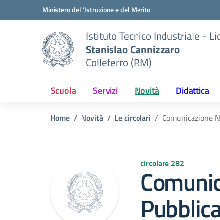
Vai ai contenuti
Vai al menu di navigazione
Vai al footer
Ministero dell'Istruzione e del Merito
Istituto Tecnico Industriale - L
Stanislao Cannizzaro
Colleferro (RM)
Scuola
Servizi
Novità
Didattica
Home
Novità
Le circolari
Comunicazione N°
circolare 282
Comunic
Pubblic