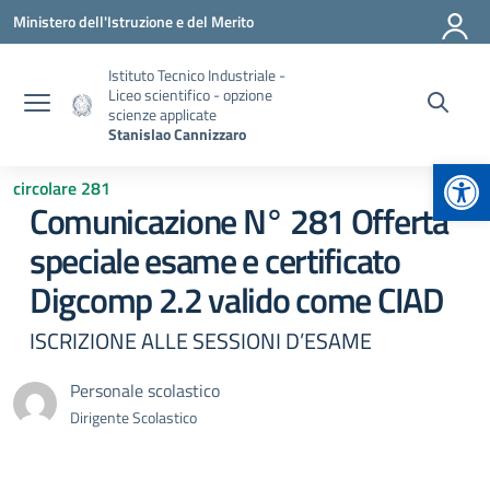
Vai ai contenuti
Vai al menu di navigazione
Vai al footer
Ministero dell'Istruzione e del Merito
Istituto Tecnico Industriale -
Liceo scientifico - opzione
scienze applicate
Stanislao Cannizzaro
Apr
circolare 281
Comunicazione N° 281 Offerta
speciale esame e certificato
Digcomp 2.2 valido come CIAD
ISCRIZIONE ALLE SESSIONI D’ESAME
Personale scolastico
Dirigente Scolastico