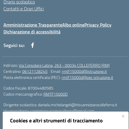
Orario scolastico
Contatti e Orari Uffici
Amministrazione Trasparente
Albo online
Privacy Policy
Dichiarazione di accessibilità
Seguici su:
Indirizzo:
Via Consolare Latina, 263 - 00034 COLLEFERRO (RM)
Centralino:
06121128245
Email:
rmtf15000d@istruzione.it
Posta elettronica certificata (PEC):
rmtf15000d@pec.istruzione.it
Codice fiscale: 87004480585
Codice meccanografico:
RMTF15000D
Dirigente scolastico: daniela.michelangeli@itiscannizzarocolleferro.it
Vicepresidenza: cannizzaro.vicepresidenza@gmail.com
Orientamento: orientamento@itiscannizzarocolleferro.it
Cookies e altri strumenti di tracciamento
//
Supporto piattaforme DDI (creazione account e rigenerazione credenziali)