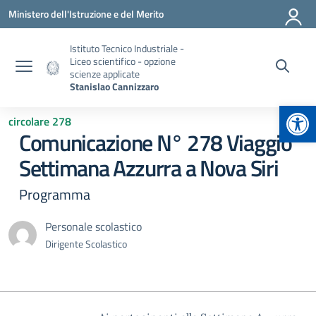
Vai ai contenuti
Vai al menu di navigazione
Vai al footer
Ministero dell'Istruzione e del Merito
Istituto Tecnico Industriale -
Liceo scientifico - opzione
scienze applicate
Stanislao Cannizzaro
Apr
circolare 278
Comunicazione N° 278 Viaggio
Settimana Azzurra a Nova Siri
Programma
Personale scolastico
Dirigente Scolastico