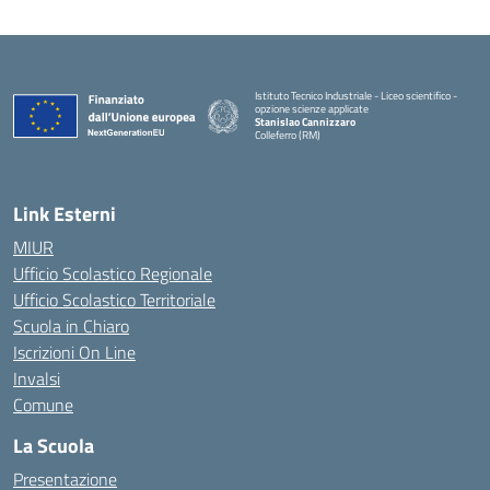
Istituto Tecnico Industriale - Liceo scientifico -
opzione scienze applicate
Stanislao Cannizzaro
Colleferro (RM)
— Visita la pagina iniziale della scuola
Link Esterni
MIUR
Ufficio Scolastico Regionale
Ufficio Scolastico Territoriale
Scuola in Chiaro
Iscrizioni On Line
Invalsi
Comune
La Scuola
Presentazione