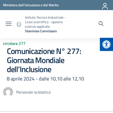
Vai ai contenuti
Vai al menu di navigazione
Vai al footer
Ministero dell'Istruzione e del Merito
Istituto Tecnico Industriale -
Liceo scientifico - opzione
scienze applicate
Stanislao Cannizzaro
Apr
circolare 277
Comunicazione N° 277:
Giornata Mondiale
dell’Inclusione
8 aprile 2024 - dalle 10,10 alle 12,10
Personale scolastico