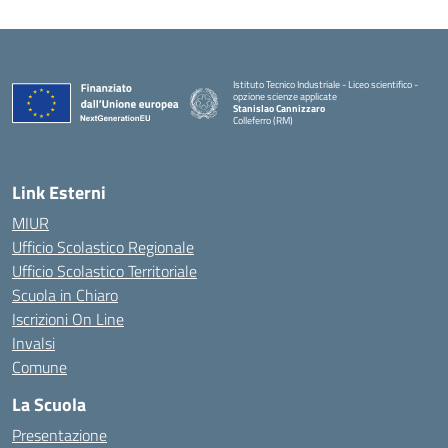
Istituto Tecnico Industriale - Liceo scientifico -
opzione scienze applicate
Stanislao Cannizzaro
Colleferro (RM)
— Visita la pagina iniziale della scuola
Link Esterni
MIUR
Ufficio Scolastico Regionale
Ufficio Scolastico Territoriale
Scuola in Chiaro
Iscrizioni On Line
Invalsi
Comune
La Scuola
Presentazione