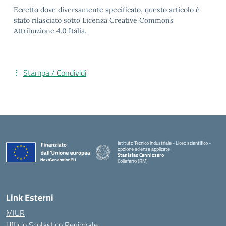
Eccetto dove diversamente specificato, questo articolo è
stato rilasciato sotto Licenza Creative Commons
Attribuzione 4.0 Italia.
Stampa / Condividi
Istituto Tecnico Industriale - Liceo scientifico -
opzione scienze applicate
Stanislao Cannizzaro
Colleferro (RM)
— Visita la pagina iniziale della scuola
Link Esterni
MIUR
Ufficio Scolastico Regionale