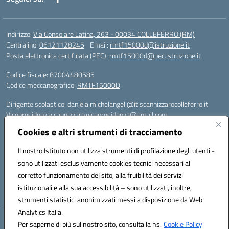
Indirizzo:
Via Consolare Latina, 263 - 00034 COLLEFERRO (RM)
Centralino:
06121128245
Email:
rmtf15000d@istruzione.it
Posta elettronica certificata (PEC):
rmtf15000d@pec.istruzione.it
Codice fiscale: 87004480585
Codice meccanografico:
RMTF15000D
Dirigente scolastico: daniela.michelangeli@itiscannizzarocolleferro.it
Vicepresidenza: cannizzaro.vicepresidenza@gmail.com
Orientamento: orientamento@itiscannizzarocolleferro.it
Cookies e altri strumenti di tracciamento
//
Supporto piattaforme DDI (creazione account e rigenerazione credenziali)
Il nostro Istituto non utilizza strumenti di profilazione degli utenti -
Google Workspace (Classroom) :
sono utilizzati esclusivamente cookies tecnici necessari al
supporto_gsuite@itiscannizzarocolleferro.it
corretto funzionamento del sito, alla fruibilità dei servizi
Microsoft Office 365 (Teams):
istituzionali e alla sua accessibilità – sono utilizzati, inoltre,
supporto_office365@cannizzaro.onmicrosoft.com
strumenti statistici anonimizzati messi a disposizione da Web
Analytics Italia.
Hosting & Powered by 3D Solution S.r.l.
Per saperne di più sul nostro sito, consulta la ns.
Cookie Policy