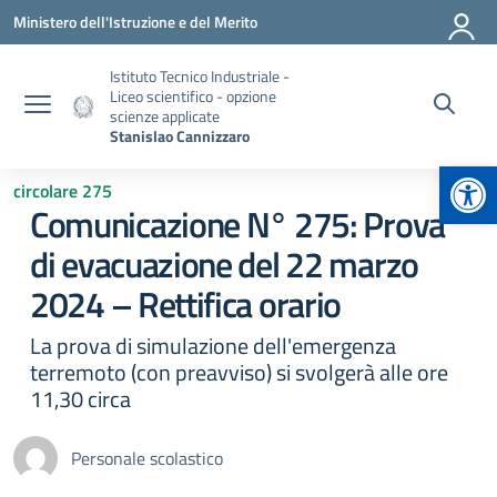
Vai ai contenuti
Vai al menu di navigazione
Vai al footer
Ministero dell'Istruzione e del Merito
Istituto Tecnico Industriale -
Liceo scientifico - opzione
scienze applicate
Stanislao Cannizzaro
Apr
circolare 275
Comunicazione N° 275: Prova
di evacuazione del 22 marzo
2024 – Rettifica orario
La prova di simulazione dell'emergenza
terremoto (con preavviso) si svolgerà alle ore
11,30 circa
Personale scolastico