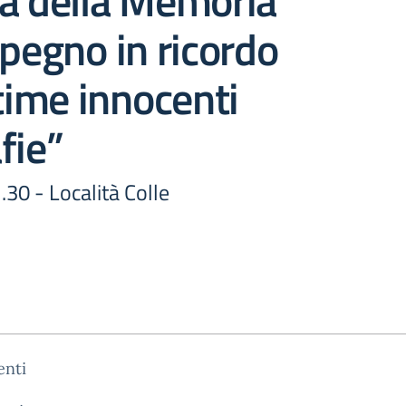
ta della Memoria
mpegno in ricordo
ttime innocenti
fie”
30 - Località Colle
enti