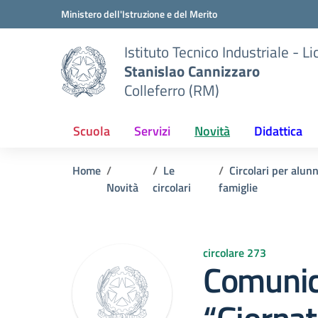
Vai ai contenuti
Vai al menu di navigazione
Vai al footer
Ministero dell'Istruzione e del Merito
Istituto Tecnico Industriale - L
Stanislao Cannizzaro
Colleferro (RM)
Scuola
Servizi
Novità
Didattica
Home
Le
Circolari per alunn
Novità
circolari
famiglie
circolare 273
Comunic