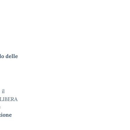
do delle
0
il
“LIBERA
e
zione