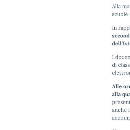
Alla ma
scuole 
In rapp
seconde
dell’Is
I docen
di clas
elettro
Alle or
alla qu
present
anche l
accompa