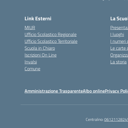
— 
Link Esterni
La Scuo
MIUR
Presenta
Ufficio Scolastico Regionale
I luoghi
Ufficio Scolastico Territoriale
I numeri 
Scuola in Chiaro
Le carte 
Iscrizioni On Line
Organizz
Invalsi
La storia
Comune
Amministrazione Trasparente
Albo online
Privacy Poli
Centralino:
0612112824