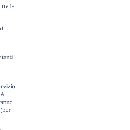
tte le
si
ntanti
ervizio
 è
eranno
 (per