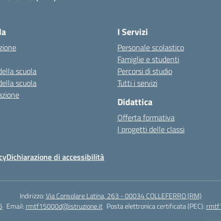
Visita la pagina iniziale della scuola
la
I Servizi
zione
Personale scolastico
Famiglie e studenti
della scuola
Percorsi di studio
della scuola
Tutti i servizi
azione
Didattica
Offerta formativa
I progetti delle classi
cy
Dichiarazione di accessibilità
Indirizzo:
Via Consolare Latina, 263 - 00034 COLLEFERRO (RM)
5
Email:
rmtf15000d@istruzione.it
Posta elettronica certificata (PEC):
rmtf