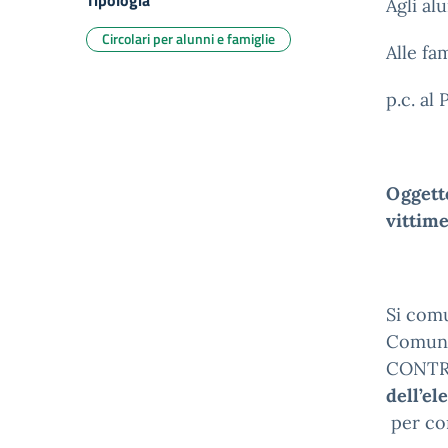
Tipologia
Agli al
Circolari per alunni e famiglie
Alle fa
p.c. al
Oggetto
vittime
Si com
Comune 
CONTRO
dell’el
per co