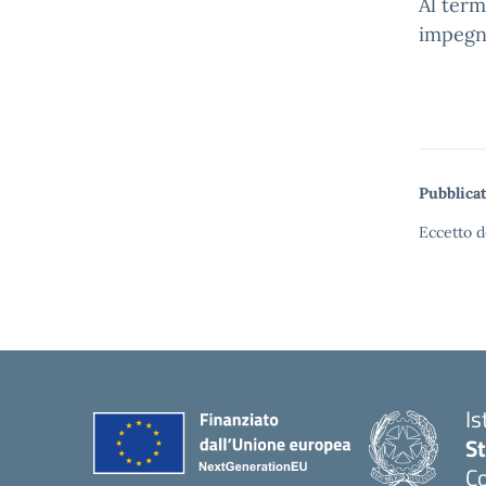
Al term
impegni
Pubblicat
Eccetto d
Is
S
Co