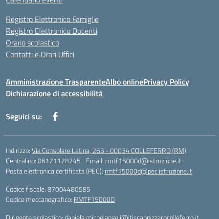
Registro Elettronico Famiglie
Registro Elettronico Docenti
Orario scolastico
Contatti e Orari Uffici
Amministrazione Trasparente
Albo online
Privacy Policy
Dichiarazione di accessibilità
Seguici su:
Indirizzo:
Via Consolare Latina, 263 - 00034 COLLEFERRO (RM)
Centralino:
06121128245
Email:
rmtf15000d@istruzione.it
Posta elettronica certificata (PEC):
rmtf15000d@pec.istruzione.it
Codice fiscale: 87004480585
Codice meccanografico:
RMTF15000D
Dirigente scolastico: daniela.michelangeli@itiscannizzarocolleferro.it