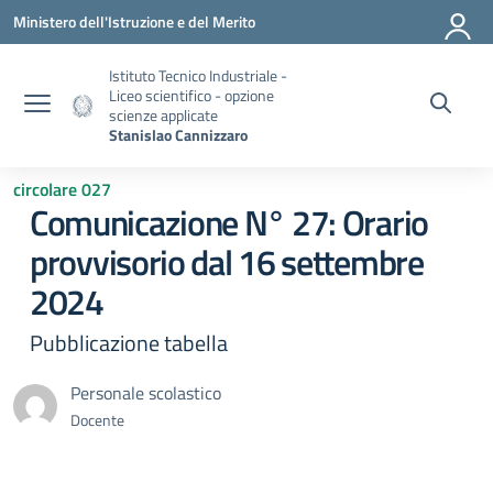
Vai ai contenuti
Vai al menu di navigazione
Vai al footer
Ministero dell'Istruzione e del Merito
Istituto Tecnico Industriale -
Liceo scientifico - opzione
scienze applicate
Stanislao Cannizzaro
circolare 027
Comunicazione N° 27: Orario
provvisorio dal 16 settembre
2024
Pubblicazione tabella
Personale scolastico
Docente