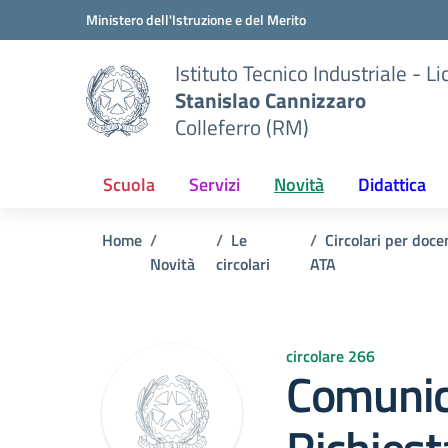
Vai ai contenuti
Vai al menu di navigazione
Vai al footer
Ministero dell'Istruzione e del Merito
Istituto Tecnico Industriale - L
Stanislao Cannizzaro
Colleferro (RM)
Scuola
Servizi
Novità
Didattica
Home
Le
Circolari per doce
Novità
circolari
ATA
circolare 266
Comunic