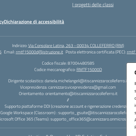
I progetti delle classi
cy
Dichiarazione di accessibilità
Indirizzo:
Via Consolare Latina, 263 - 00034 COLLEFERRO (RM)
5
Email:
rmtf15000d@istruzione.it
Posta elettronica certificata (PEC):
rmtf
Codice fiscale: 87004480585
Codice meccanografico:
RMTF15000D
Dirigente scolastico: daniela.michelangeli@itiscannizzarocolleferro.it
Vicepresidenza: cannizzaro.vicepresidenza@gmail.com
Orientamento: orientamento@itiscannizzarocolleferro.it
//
Supporto piattaforme DDI (creazione account e rigenerazione credenziali)
Google Workspace (Classroom) : supporto_gsuite@itiscannizzarocolleferro.it
icrosoft Office 365 (Teams): supporto_office365@cannizzaro.onmicrosoft.c