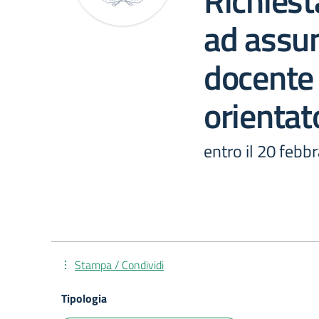
Richiest
ad assum
docente 
orientat
entro il 20 febb
Stampa / Condividi
Tipologia