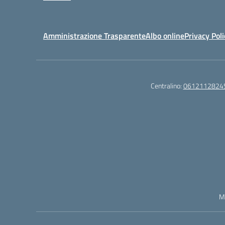
Amministrazione Trasparente
Albo online
Privacy Poli
Centralino:
0612112824
M