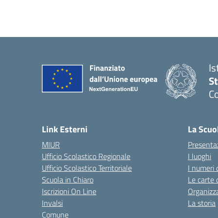
Is
S
Co
— 
Link Esterni
La Scuo
MIUR
Presenta
Ufficio Scolastico Regionale
I luoghi
Ufficio Scolastico Territoriale
I numeri 
Scuola in Chiaro
Le carte 
Iscrizioni On Line
Organizz
Invalsi
La storia
Comune