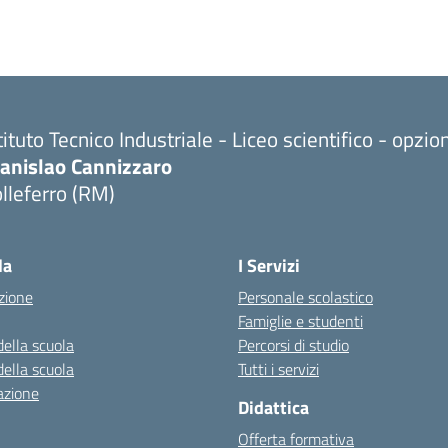
tituto Tecnico Industriale - Liceo scientifico - opzi
tanislao Cannizzaro
lleferro (RM)
Visita la pagina iniziale della scuola
la
I Servizi
zione
Personale scolastico
Famiglie e studenti
della scuola
Percorsi di studio
della scuola
Tutti i servizi
azione
Didattica
Offerta formativa