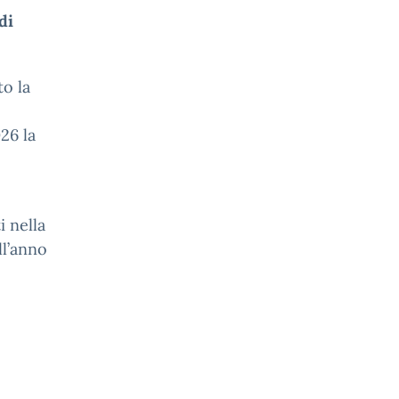
di
to la
26 la
i nella
ll’anno