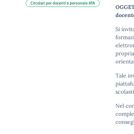
Circolari per docenti e personale ATA
OGGETT
docente
Si invi
formazi
elettr
propria
orienta
Tale in
piattaf
scolast
Nel con
comple
consegu