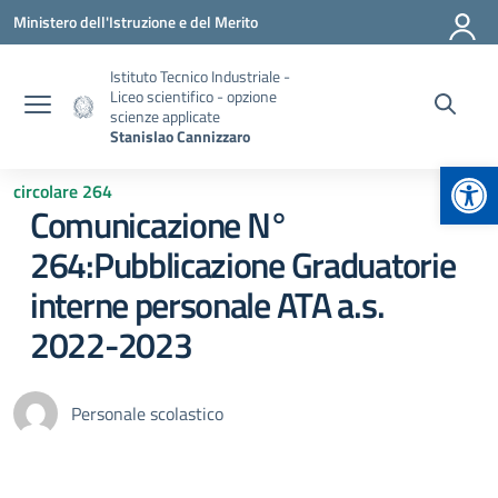
Vai ai contenuti
Vai al menu di navigazione
Vai al footer
Ministero dell'Istruzione e del Merito
Istituto Tecnico Industriale -
Liceo scientifico - opzione
scienze applicate
Stanislao Cannizzaro
Apr
circolare 264
Comunicazione N°
264:Pubblicazione Graduatorie
interne personale ATA a.s.
2022-2023
Personale scolastico