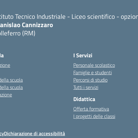
tituto Tecnico Industriale - Liceo scientifico - opzi
tanislao Cannizzaro
lleferro (RM)
Visita la pagina iniziale della scuola
la
I Servizi
zione
Personale scolastico
Famiglie e studenti
della scuola
Percorsi di studio
della scuola
Tutti i servizi
azione
Didattica
Offerta formativa
I progetti delle classi
cy
Dichiarazione di accessibilità