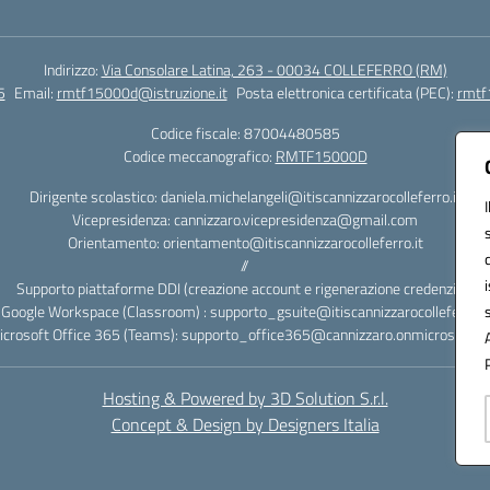
Indirizzo:
Via Consolare Latina, 263 - 00034 COLLEFERRO (RM)
5
Email:
rmtf15000d@istruzione.it
Posta elettronica certificata (PEC):
rmtf
Codice fiscale: 87004480585
Codice meccanografico:
RMTF15000D
Dirigente scolastico: daniela.michelangeli@itiscannizzarocolleferro.it
Vicepresidenza: cannizzaro.vicepresidenza@gmail.com
Orientamento: orientamento@itiscannizzarocolleferro.it
//
Supporto piattaforme DDI (creazione account e rigenerazione credenziali)
Google Workspace (Classroom) : supporto_gsuite@itiscannizzarocolleferro.it
icrosoft Office 365 (Teams): supporto_office365@cannizzaro.onmicrosoft.c
Hosting & Powered by 3D Solution S.r.l.
Concept & Design by Designers Italia