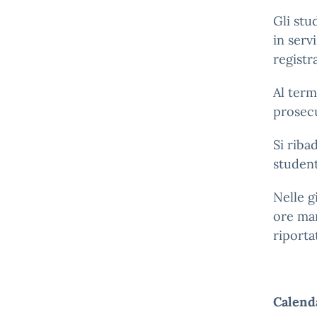
Gli st
in serv
registr
Al term
prosecu
Si riba
student
Nelle g
ore man
riporta
Calend