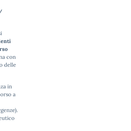
/
i
denti
orso
gna con
o delle
za in
corso a
rgenze).
eutico