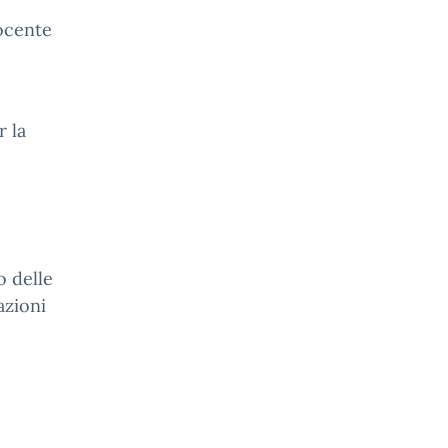
ocente
r la
o delle
azioni