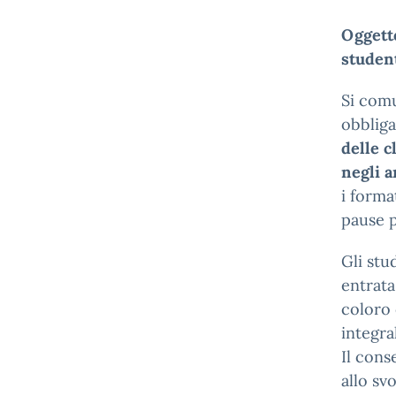
Oggetto
studen
Si comu
obbliga
delle c
negli 
i forma
pause p
Gli stu
entrata
coloro
integra
Il cons
allo sv