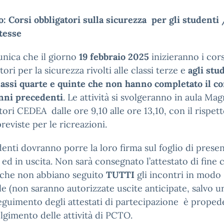
: Corsi obbligatori sulla sicurezza per gli studenti 
tesse
nica che il giorno
19 febbraio 2025
inizieranno i cors
tori per la sicurezza rivolti alle classi terze e
agli stu
lassi quarte e quinte che non hanno completato il c
anni precedenti
. Le attività si svolgeranno in aula Ma
tori CEDEA dalle ore 9,10 alle ore 13,10, con il rispett
reviste per le ricreazioni.
denti dovranno porre la loro firma sul foglio di presen
 ed in uscita. Non sarà consegnato l’attestato di fine 
 che non abbiano seguito
TUTTI
gli incontri in modo
le (non saranno autorizzate uscite anticipate, salvo u
eguimento degli attestati di partecipazione è proped
olgimento delle attività di PCTO.