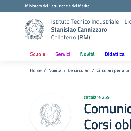
Vai ai contenuti
Vai al menu di navigazione
Vai al footer
Ministero dell'Istruzione e del Merito
Istituto Tecnico Industriale - L
Stanislao Cannizzaro
Colleferro (RM)
Scuola
Servizi
Novità
Didattica
Home
Novità
Le circolari
Circolari per alun
circolare 259
Comunic
Corsi obb