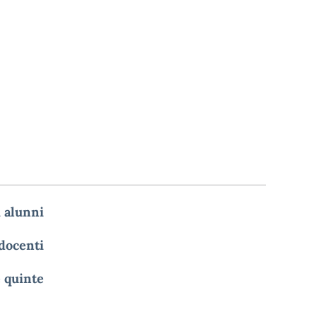
i alunni
 docenti
e quinte