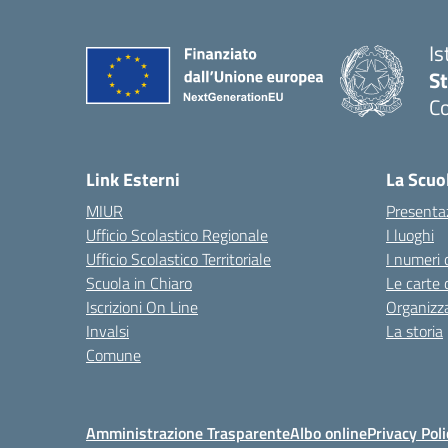
Is
S
Co
— 
Link Esterni
La Scuo
MIUR
Presenta
Ufficio Scolastico Regionale
I luoghi
Ufficio Scolastico Territoriale
I numeri 
Scuola in Chiaro
Le carte 
Iscrizioni On Line
Organizz
Invalsi
La storia
Comune
Amministrazione Trasparente
Albo online
Privacy Poli