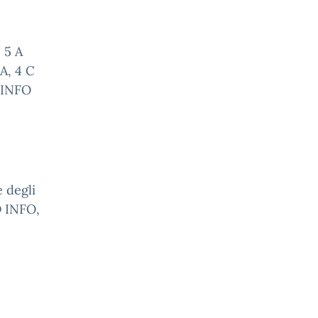
 5 A
A, 4 C
A INFO
e degli
D INFO,