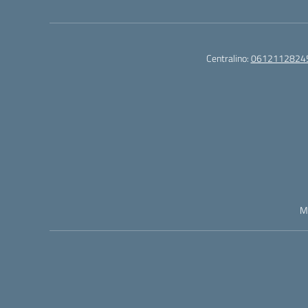
Centralino:
0612112824
M