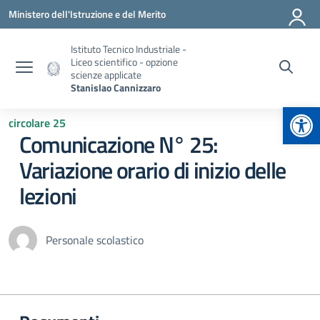
Vai ai contenuti
Vai al menu di navigazione
Vai al footer
Ministero dell'Istruzione e del Merito
Istituto Tecnico Industriale -
Liceo scientifico - opzione
scienze applicate
Stanislao Cannizzaro
Apr
circolare 25
Comunicazione N° 25:
Variazione orario di inizio delle
lezioni
Personale scolastico