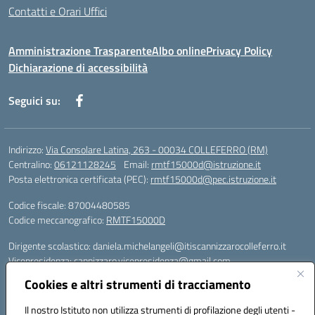
Contatti e Orari Uffici
Amministrazione Trasparente
Albo online
Privacy Policy
Dichiarazione di accessibilità
Seguici su:
Indirizzo:
Via Consolare Latina, 263 - 00034 COLLEFERRO (RM)
Centralino:
06121128245
Email:
rmtf15000d@istruzione.it
Posta elettronica certificata (PEC):
rmtf15000d@pec.istruzione.it
Codice fiscale: 87004480585
Codice meccanografico:
RMTF15000D
Dirigente scolastico: daniela.michelangeli@itiscannizzarocolleferro.it
Vicepresidenza: cannizzaro.vicepresidenza@gmail.com
Orientamento: orientamento@itiscannizzarocolleferro.it
Cookies e altri strumenti di tracciamento
//
Supporto piattaforme DDI (creazione account e rigenerazione credenziali)
Il nostro Istituto non utilizza strumenti di profilazione degli utenti -