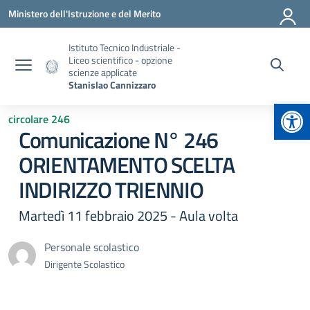
Vai ai contenuti
Vai al menu di navigazione
Vai al footer
Ministero dell'Istruzione e del Merito
Istituto Tecnico Industriale -
Liceo scientifico - opzione
scienze applicate
Stanislao Cannizzaro
Apr
circolare 246
Comunicazione N° 246
ORIENTAMENTO SCELTA
INDIRIZZO TRIENNIO
Martedì 11 febbraio 2025 - Aula volta
Personale scolastico
Dirigente Scolastico