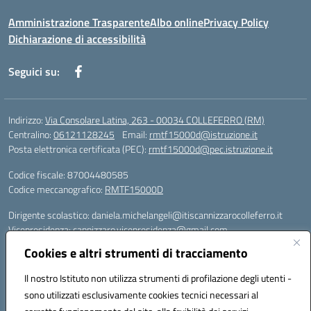
Amministrazione Trasparente
Albo online
Privacy Policy
Dichiarazione di accessibilità
Seguici su:
Indirizzo:
Via Consolare Latina, 263 - 00034 COLLEFERRO (RM)
Centralino:
06121128245
Email:
rmtf15000d@istruzione.it
Posta elettronica certificata (PEC):
rmtf15000d@pec.istruzione.it
Codice fiscale: 87004480585
Codice meccanografico:
RMTF15000D
Dirigente scolastico: daniela.michelangeli@itiscannizzarocolleferro.it
Vicepresidenza: cannizzaro.vicepresidenza@gmail.com
Orientamento: orientamento@itiscannizzarocolleferro.it
Cookies e altri strumenti di tracciamento
//
Supporto piattaforme DDI (creazione account e rigenerazione credenziali)
Il nostro Istituto non utilizza strumenti di profilazione degli utenti -
Google Workspace (Classroom) :
sono utilizzati esclusivamente cookies tecnici necessari al
supporto_gsuite@itiscannizzarocolleferro.it