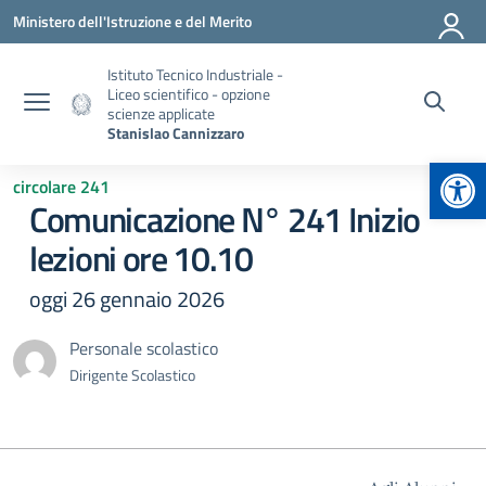
Vai ai contenuti
Vai al menu di navigazione
Vai al footer
Ministero dell'Istruzione e del Merito
Istituto Tecnico Industriale -
Liceo scientifico - opzione
scienze applicate
Stanislao Cannizzaro
Apr
circolare 241
Comunicazione N° 241 Inizio
lezioni ore 10.10
oggi 26 gennaio 2026
Personale scolastico
Dirigente Scolastico