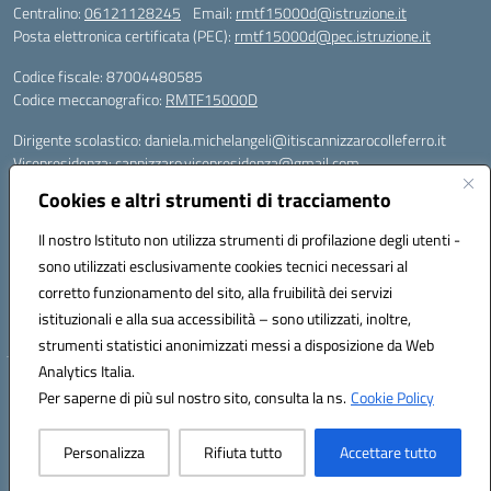
Centralino:
06121128245
Email:
rmtf15000d@istruzione.it
Posta elettronica certificata (PEC):
rmtf15000d@pec.istruzione.it
Codice fiscale: 87004480585
Codice meccanografico:
RMTF15000D
Dirigente scolastico: daniela.michelangeli@itiscannizzarocolleferro.it
Vicepresidenza: cannizzaro.vicepresidenza@gmail.com
Orientamento: orientamento@itiscannizzarocolleferro.it
Cookies e altri strumenti di tracciamento
//
Supporto piattaforme DDI (creazione account e rigenerazione credenziali)
Il nostro Istituto non utilizza strumenti di profilazione degli utenti -
Google Workspace (Classroom) :
sono utilizzati esclusivamente cookies tecnici necessari al
supporto_gsuite@itiscannizzarocolleferro.it
corretto funzionamento del sito, alla fruibilità dei servizi
Microsoft Office 365 (Teams):
istituzionali e alla sua accessibilità – sono utilizzati, inoltre,
supporto_office365@cannizzaro.onmicrosoft.com
strumenti statistici anonimizzati messi a disposizione da Web
Analytics Italia.
Hosting & Powered by 3D Solution S.r.l.
Per saperne di più sul nostro sito, consulta la ns.
Cookie Policy
Concept & Design by Designers Italia
Personalizza
Rifiuta tutto
Accettare tutto