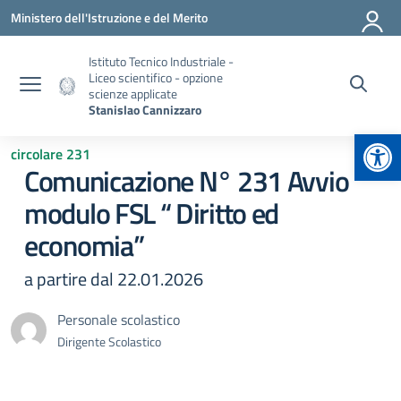
Vai ai contenuti
Vai al menu di navigazione
Vai al footer
Ministero dell'Istruzione e del Merito
Istituto Tecnico Industriale -
Liceo scientifico - opzione
scienze applicate
Stanislao Cannizzaro
Apr
circolare 231
Comunicazione N° 231 Avvio
modulo FSL “ Diritto ed
economia”
a partire dal 22.01.2026
Personale scolastico
Dirigente Scolastico