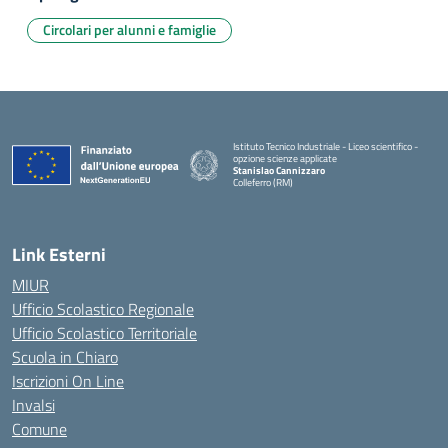
Circolari per alunni e famiglie
Istituto Tecnico Industriale - Liceo scientifico -
opzione scienze applicate
Stanislao Cannizzaro
Colleferro (RM)
— Visita la pagina iniziale della scuola
Link Esterni
MIUR
Ufficio Scolastico Regionale
Ufficio Scolastico Territoriale
Scuola in Chiaro
Iscrizioni On Line
Invalsi
Comune