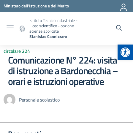
Vai ai contenuti
Vai al menu di navigazione
Vai al footer
Ministero dell'Istruzione e del Merito
Istituto Tecnico Industriale -
Liceo scientifico - opzione
scienze applicate
Stanislao Cannizzaro
Apr
circolare 224
Comunicazione N° 224: visita
di istruzione a Bardonecchia –
orari e istruzioni operative
Personale scolastico