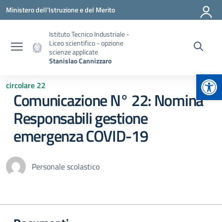
Vai ai contenuti
Vai al menu di navigazione
Vai al footer
Ministero dell'Istruzione e del Merito
Istituto Tecnico Industriale -
Liceo scientifico - opzione
scienze applicate
Stanislao Cannizzaro
Apr
circolare 22
Comunicazione N° 22: Nomina
Responsabili gestione
emergenza COVID-19
Personale scolastico