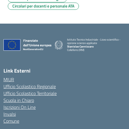
Circolari per docenti e personale ATA
Istituto Tecnico Industriale - Liceo scientifico -
opzione scienze applicate
Stanislao Cannizzaro
Colleferro (RM)
— Visita la pagina iniziale della scuola
Link Esterni
MIUR
Ufficio Scolastico Regionale
Ufficio Scolastico Territoriale
Scuola in Chiaro
Iscrizioni On Line
Invalsi
Comune