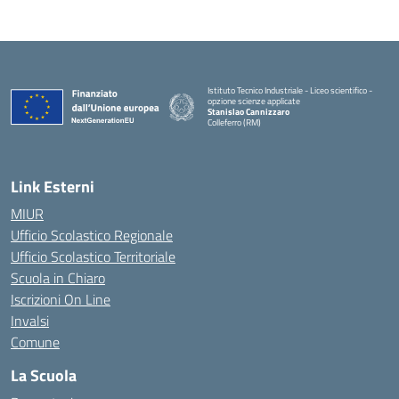
Istituto Tecnico Industriale - Liceo scientifico -
opzione scienze applicate
Stanislao Cannizzaro
Colleferro (RM)
— Visita la pagina iniziale della scuola
Link Esterni
MIUR
Ufficio Scolastico Regionale
Ufficio Scolastico Territoriale
Scuola in Chiaro
Iscrizioni On Line
Invalsi
Comune
La Scuola