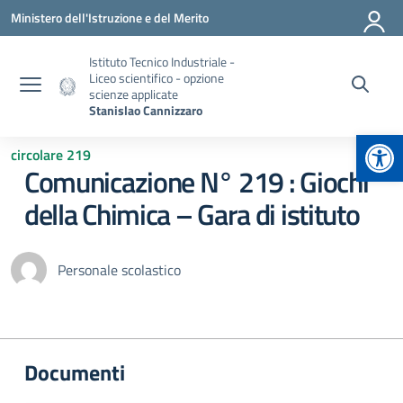
Vai ai contenuti
Vai al menu di navigazione
Vai al footer
Ministero dell'Istruzione e del Merito
Istituto Tecnico Industriale -
Liceo scientifico - opzione
scienze applicate
Stanislao Cannizzaro
Apr
circolare 219
Comunicazione N° 219 : Giochi
della Chimica – Gara di istituto
Personale scolastico
Documenti