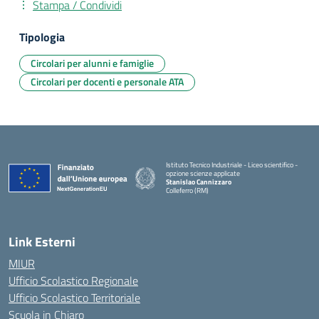
Stampa / Condividi
Tipologia
Circolari per alunni e famiglie
Circolari per docenti e personale ATA
Istituto Tecnico Industriale - Liceo scientifico -
opzione scienze applicate
Stanislao Cannizzaro
Colleferro (RM)
— Visita la pagina iniziale della scuola
Link Esterni
MIUR
Ufficio Scolastico Regionale
Ufficio Scolastico Territoriale
Scuola in Chiaro