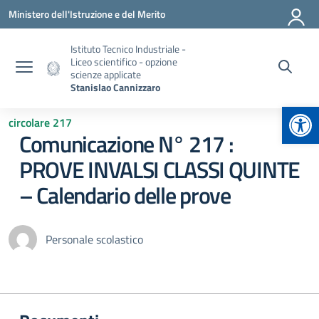
Vai ai contenuti
Vai al menu di navigazione
Vai al footer
Ministero dell'Istruzione e del Merito
Istituto Tecnico Industriale -
Liceo scientifico - opzione
scienze applicate
Stanislao Cannizzaro
Apr
circolare 217
Comunicazione N° 217 :
PROVE INVALSI CLASSI QUINTE
– Calendario delle prove
Personale scolastico