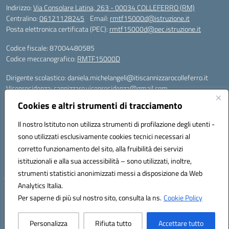
Indirizzo:
Via Consolare Latina, 263 - 00034 COLLEFERRO (RM)
Centralino:
06121128245
Email:
rmtf15000d@istruzione.it
Posta elettronica certificata (PEC):
rmtf15000d@pec.istruzione.it
Codice fiscale: 87004480585
Codice meccanografico:
RMTF15000D
Dirigente scolastico: daniela.michelangeli@itiscannizzarocolleferro.it
Vicepresidenza: cannizzaro.vicepresidenza@gmail.com
Orientamento: orientamento@itiscannizzarocolleferro.it
Cookies e altri strumenti di tracciamento
//
Supporto piattaforme DDI (creazione account e rigenerazione credenziali)
Il nostro Istituto non utilizza strumenti di profilazione degli utenti -
Google Workspace (Classroom) :
sono utilizzati esclusivamente cookies tecnici necessari al
supporto_gsuite@itiscannizzarocolleferro.it
corretto funzionamento del sito, alla fruibilità dei servizi
Microsoft Office 365 (Teams):
istituzionali e alla sua accessibilità – sono utilizzati, inoltre,
supporto_office365@cannizzaro.onmicrosoft.com
strumenti statistici anonimizzati messi a disposizione da Web
Analytics Italia.
Hosting & Powered by 3D Solution S.r.l.
Per saperne di più sul nostro sito, consulta la ns.
Cookie Policy
Concept & Design by Designers Italia
Personalizza
Rifiuta tutto
Accettare tutto