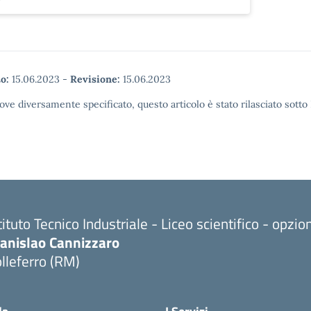
o:
15.06.2023
-
Revisione:
15.06.2023
ove diversamente specificato, questo articolo è stato rilasciato sott
tituto Tecnico Industriale - Liceo scientifico - opzi
tanislao Cannizzaro
lleferro (RM)
Visita la pagina iniziale della scuola