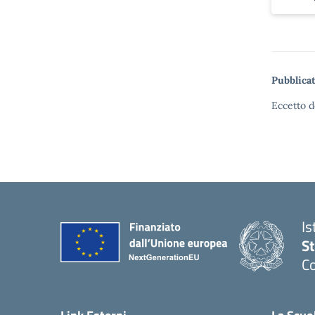
Pubblicat
Eccetto d
Is
S
Co
— 