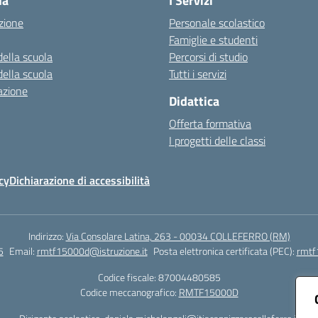
la
I Servizi
zione
Personale scolastico
Famiglie e studenti
della scuola
Percorsi di studio
della scuola
Tutti i servizi
azione
Didattica
Offerta formativa
I progetti delle classi
cy
Dichiarazione di accessibilità
Indirizzo:
Via Consolare Latina, 263 - 00034 COLLEFERRO (RM)
5
Email:
rmtf15000d@istruzione.it
Posta elettronica certificata (PEC):
rmtf
Codice fiscale: 87004480585
Codice meccanografico:
RMTF15000D