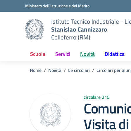
Vai ai contenuti
Vai al menu di navigazione
Vai al footer
Ministero dell'Istruzione e del Merito
Istituto Tecnico Industriale - L
Stanislao Cannizzaro
Colleferro (RM)
Scuola
Servizi
Novità
Didattica
Home
Novità
Le circolari
Circolari per alun
circolare 215
Comunic
Visita di