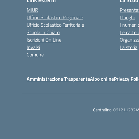
Link Esterni
La Scuo
MIUR
Presenta
Ufficio Scolastico Regionale
I luoghi
Ufficio Scolastico Territoriale
I numeri 
Scuola in Chiaro
Le carte 
Iscrizioni On Line
Organizz
Invalsi
La storia
Comune
Amministrazione Trasparente
Albo online
Privacy Poli
Centralino:
0612112824