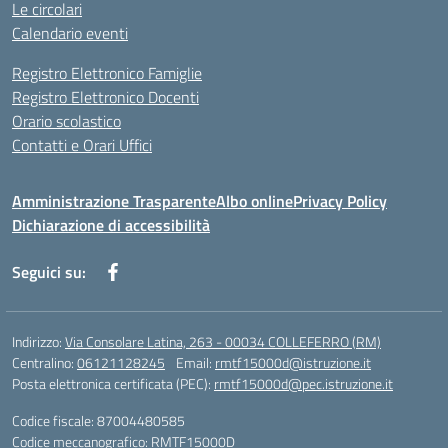
Le circolari
Calendario eventi
Registro Elettronico Famiglie
Registro Elettronico Docenti
Orario scolastico
Contatti e Orari Uffici
Amministrazione Trasparente
Albo online
Privacy Policy
Dichiarazione di accessibilità
Seguici su:
Indirizzo:
Via Consolare Latina, 263 - 00034 COLLEFERRO (RM)
Centralino:
06121128245
Email:
rmtf15000d@istruzione.it
Posta elettronica certificata (PEC):
rmtf15000d@pec.istruzione.it
Codice fiscale: 87004480585
Codice meccanografico:
RMTF15000D