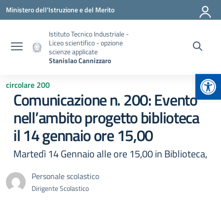
Vai ai contenuti
Vai al menu di navigazione
Vai al footer
Ministero dell'Istruzione e del Merito
Istituto Tecnico Industriale -
Liceo scientifico - opzione
scienze applicate
Stanislao Cannizzaro
Apr
circolare 200
Comunicazione n. 200: Evento
nell’ambito progetto biblioteca
il 14 gennaio ore 15,00
Martedì 14 Gennaio alle ore 15,00 in Biblioteca,
Personale scolastico
Dirigente Scolastico