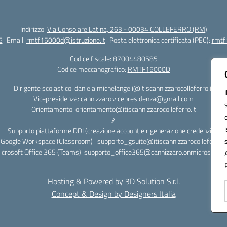
Indirizzo:
Via Consolare Latina, 263 - 00034 COLLEFERRO (RM)
5
Email:
rmtf15000d@istruzione.it
Posta elettronica certificata (PEC):
rmtf
Codice fiscale: 87004480585
Codice meccanografico:
RMTF15000D
Dirigente scolastico: daniela.michelangeli@itiscannizzarocolleferro.it
Vicepresidenza: cannizzaro.vicepresidenza@gmail.com
Orientamento: orientamento@itiscannizzarocolleferro.it
//
Supporto piattaforme DDI (creazione account e rigenerazione credenziali)
Google Workspace (Classroom) : supporto_gsuite@itiscannizzarocolleferro.it
icrosoft Office 365 (Teams): supporto_office365@cannizzaro.onmicrosoft.c
Hosting & Powered by 3D Solution S.r.l.
Concept & Design by Designers Italia