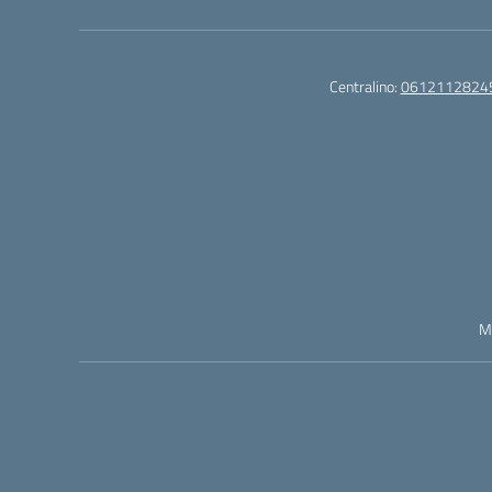
Centralino:
0612112824
M