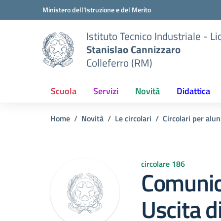
Vai ai contenuti
Vai al menu di navigazione
Vai al footer
Ministero dell'Istruzione e del Merito
Istituto Tecnico Industriale - L
Stanislao Cannizzaro
Colleferro (RM)
Scuola
Servizi
Novità
Didattica
Home
Novità
Le circolari
Circolari per alun
circolare 186
Comunic
Uscita d