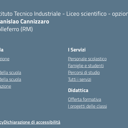
tituto Tecnico Industriale - Liceo scientifico - opzi
tanislao Cannizzaro
lleferro (RM)
Visita la pagina iniziale della scuola
la
I Servizi
zione
Personale scolastico
Famiglie e studenti
della scuola
Percorsi di studio
della scuola
Tutti i servizi
azione
Didattica
Offerta formativa
I progetti delle classi
cy
Dichiarazione di accessibilità