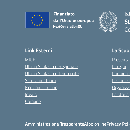
Is
S
Co
— 
Link Esterni
La Scuo
MIUR
Presenta
Ufficio Scolastico Regionale
I luoghi
Ufficio Scolastico Territoriale
I numeri 
Scuola in Chiaro
Le carte 
Iscrizioni On Line
Organizz
Invalsi
La storia
Comune
Amministrazione Trasparente
Albo online
Privacy Poli