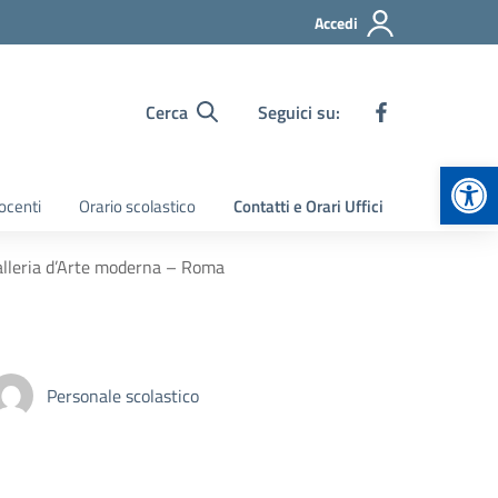
Accedi
Cerca
Seguici su:
Apr
ocenti
Orario scolastico
Contatti e Orari Uffici
alleria d’Arte moderna – Roma
Personale scolastico