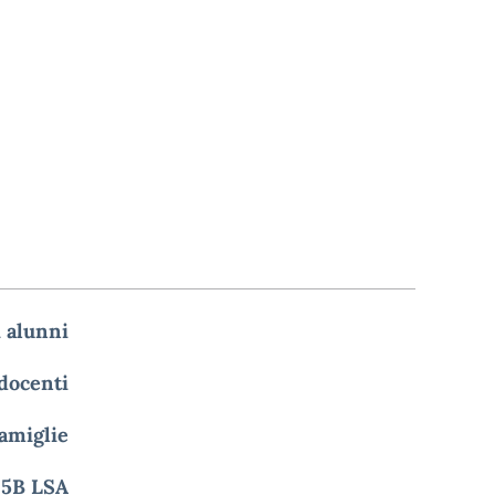
i alunni
 docenti
famiglie
e 5B LSA