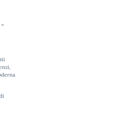
 –
nti
enzi,
moderna
di