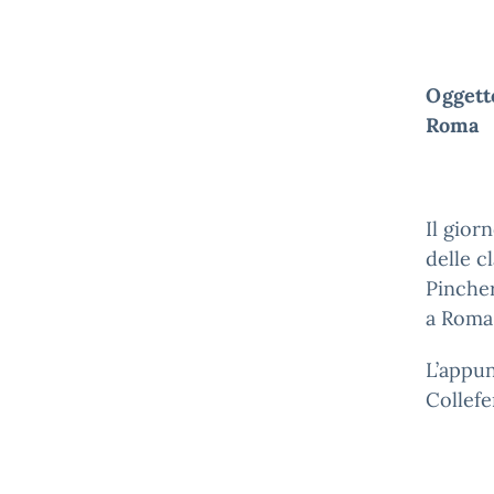
Oggetto
Roma
Il gior
delle c
Pincher
a Roma
L’appun
Collefe