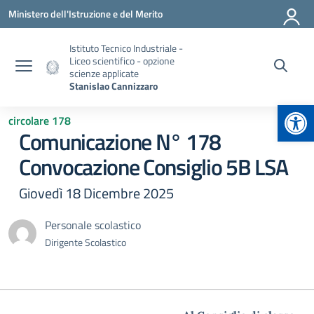
Vai ai contenuti
Vai al menu di navigazione
Vai al footer
Ministero dell'Istruzione e del Merito
Istituto Tecnico Industriale -
Liceo scientifico - opzione
scienze applicate
Stanislao Cannizzaro
Apr
circolare 178
Comunicazione N° 178
Convocazione Consiglio 5B LSA
Giovedì 18 Dicembre 2025
Personale scolastico
Dirigente Scolastico