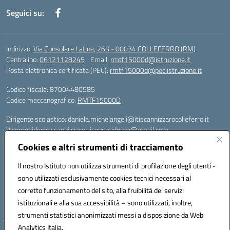
Seguici su:
Indirizzo:
Via Consolare Latina, 263 - 00034 COLLEFERRO (RM)
Centralino:
06121128245
Email:
rmtf15000d@istruzione.it
Posta elettronica certificata (PEC):
rmtf15000d@pec.istruzione.it
Codice fiscale: 87004480585
Codice meccanografico:
RMTF15000D
Dirigente scolastico: daniela.michelangeli@itiscannizzarocolleferro.it
Vicepresidenza: cannizzaro.vicepresidenza@gmail.com
Orientamento: orientamento@itiscannizzarocolleferro.it
Cookies e altri strumenti di tracciamento
//
Supporto piattaforme DDI (creazione account e rigenerazione credenziali)
Il nostro Istituto non utilizza strumenti di profilazione degli utenti -
Google Workspace (Classroom) :
sono utilizzati esclusivamente cookies tecnici necessari al
supporto_gsuite@itiscannizzarocolleferro.it
corretto funzionamento del sito, alla fruibilità dei servizi
Microsoft Office 365 (Teams):
istituzionali e alla sua accessibilità – sono utilizzati, inoltre,
supporto_office365@cannizzaro.onmicrosoft.com
strumenti statistici anonimizzati messi a disposizione da Web
Analytics Italia.