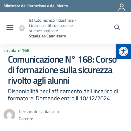
Vai ai contenuti
Vai al menu di navigazione
Vai al footer
Ministero dell'Istruzione e del Merito
Istituto Tecnico Industriale -
Liceo scientifico - opzione
scienze applicate
Stanislao Cannizzaro
Apr
circolare 168
Comunicazione N° 168: Corso
di formazione sulla sicurezza
rivolto agli alunni
Disponibilità per l'affidamento dell'incarico di
formatore. Domande entro il 10/12/2024
Personale scolastico
Docente