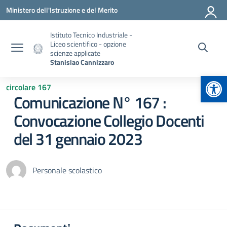
Vai ai contenuti
Vai al menu di navigazione
Vai al footer
Ministero dell'Istruzione e del Merito
Istituto Tecnico Industriale -
Liceo scientifico - opzione
scienze applicate
Stanislao Cannizzaro
Apr
circolare 167
Comunicazione N° 167 :
Convocazione Collegio Docenti
del 31 gennaio 2023
Personale scolastico