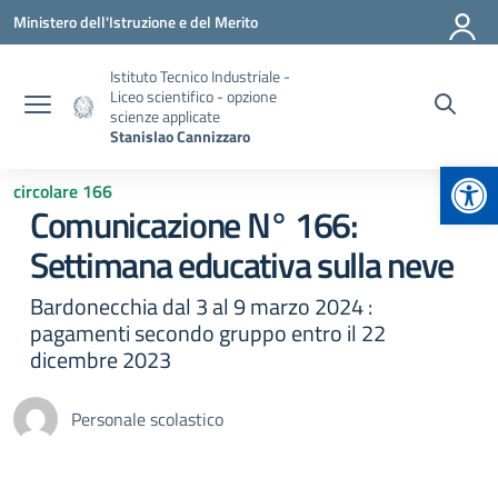
Vai ai contenuti
Vai al menu di navigazione
Vai al footer
Ministero dell'Istruzione e del Merito
Istituto Tecnico Industriale -
Liceo scientifico - opzione
scienze applicate
Stanislao Cannizzaro
Apr
circolare 166
Comunicazione N° 166:
Settimana educativa sulla neve
Bardonecchia dal 3 al 9 marzo 2024 :
pagamenti secondo gruppo entro il 22
dicembre 2023
Personale scolastico