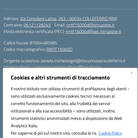
Indirizzo:
Via Consolare Latina, 263 - 00034 COLLEFERRO (RM)
Centralino:
06121128245
Email:
rmtf15000d@istruzione.it
Posta elettronica certificata (PEC):
rmtf15000d@pec.istruzione.it
Codice fiscale: 87004480585
Codice meccanografico:
RMTF15000D
Dirigente scolastico: daniela.michelangeli@itiscannizzarocolleferro.it
Vicepresidenza: cannizzaro.vicepresidenza@gmail.com
Orientamento: orientamento@itiscannizzarocolleferro.it
Cookies e altri strumenti di tracciamento
//
Supporto piattaforme DDI (creazione account e rigenerazione credenziali)
Il nostro Istituto non utilizza strumenti di profilazione degli utenti -
Google Workspace (Classroom) :
sono utilizzati esclusivamente cookies tecnici necessari al
supporto_gsuite@itiscannizzarocolleferro.it
corretto funzionamento del sito, alla fruibilità dei servizi
Microsoft Office 365 (Teams):
istituzionali e alla sua accessibilità – sono utilizzati, inoltre,
supporto_office365@cannizzaro.onmicrosoft.com
strumenti statistici anonimizzati messi a disposizione da Web
Analytics Italia.
Hosting & Powered by 3D Solution S.r.l.
Per saperne di più sul nostro sito, consulta la ns.
Cookie Policy
Concept & Design by Designers Italia