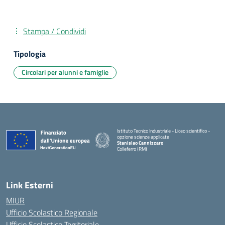
Stampa / Condividi
Tipologia
Circolari per alunni e famiglie
Istituto Tecnico Industriale - Liceo scientifico -
opzione scienze applicate
Stanislao Cannizzaro
Colleferro (RM)
— Visita la pagina iniziale della scuola
Link Esterni
MIUR
Ufficio Scolastico Regionale
Ufficio Scolastico Territoriale