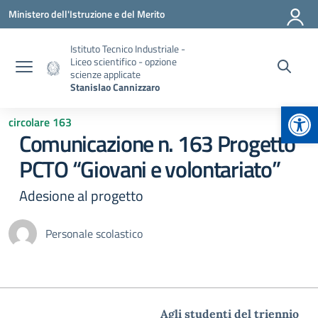
Vai ai contenuti
Vai al menu di navigazione
Vai al footer
Ministero dell'Istruzione e del Merito
Istituto Tecnico Industriale -
Liceo scientifico - opzione
scienze applicate
Stanislao Cannizzaro
Apr
circolare 163
Comunicazione n. 163 Progetto
PCTO “Giovani e volontariato”
Adesione al progetto
Personale scolastico
Agli studenti del triennio