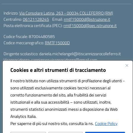
Indirizzo:
Via Consolare Latina, 263 - 00034 COLLEFERRO (RM)
Centralino:
06121128245
Email:
rmtf15000d@istruzione.it
Posta elettronica certificata (PEC):
rmtf15000d@pec.istruzione.it
Codice fiscale: 87004480585
Codice meccanografico:
RMTF15000D
Dirigente scolastico: daniela.michelangeli@itiscannizzarocolleferro.it
Vicepresidenza: cannizzaro.vicepresidenza@gmail.com
Orientamento: orientamento@itiscannizzarocolleferro.it
Cookies e altri strumenti di tracciamento
//
Supporto piattaforme DDI (creazione account e rigenerazione credenziali)
Il nostro Istituto non utilizza strumenti di profilazione degli utenti -
Google Workspace (Classroom) :
sono utilizzati esclusivamente cookies tecnici necessari al
supporto_gsuite@itiscannizzarocolleferro.it
corretto funzionamento del sito, alla fruibilità dei servizi
Microsoft Office 365 (Teams):
istituzionali e alla sua accessibilità – sono utilizzati, inoltre,
supporto_office365@cannizzaro.onmicrosoft.com
strumenti statistici anonimizzati messi a disposizione da Web
Analytics Italia.
Hosting & Powered by 3D Solution S.r.l.
Per saperne di più sul nostro sito, consulta la ns.
Cookie Policy
Concept & Design by Designers Italia