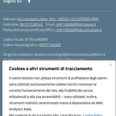
Seguici su:
Indirizzo:
Via Consolare Latina, 263 - 00034 COLLEFERRO (RM)
Centralino:
06121128245
Email:
rmtf15000d@istruzione.it
Posta elettronica certificata (PEC):
rmtf15000d@pec.istruzione.it
Codice fiscale: 87004480585
Codice meccanografico:
RMTF15000D
Dirigente scolastico: daniela.michelangeli@itiscannizzarocolleferro.it
Vicepresidenza: cannizzaro.vicepresidenza@gmail.com
Orientamento: orientamento@itiscannizzarocolleferro.it
Cookies e altri strumenti di tracciamento
//
Supporto piattaforme DDI (creazione account e rigenerazione credenziali)
Il nostro Istituto non utilizza strumenti di profilazione degli utenti -
Google Workspace (Classroom) :
sono utilizzati esclusivamente cookies tecnici necessari al
supporto_gsuite@itiscannizzarocolleferro.it
corretto funzionamento del sito, alla fruibilità dei servizi
Microsoft Office 365 (Teams):
istituzionali e alla sua accessibilità – sono utilizzati, inoltre,
supporto_office365@cannizzaro.onmicrosoft.com
strumenti statistici anonimizzati messi a disposizione da Web
Analytics Italia.
Hosting & Powered by 3D Solution S.r.l.
Per saperne di più sul nostro sito, consulta la ns.
Cookie Policy