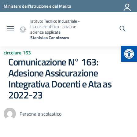
Vai ai contenuti
Vai al menu di navigazione
Vai al footer
Ministero dell'Istruzione e del Merito
Istituto Tecnico Industriale -
Liceo scientifico - opzione
scienze applicate
Stanislao Cannizzaro
Apr
circolare 163
Comunicazione N° 163:
Adesione Assicurazione
Integrativa Docenti e Ata as
2022-23
Personale scolastico