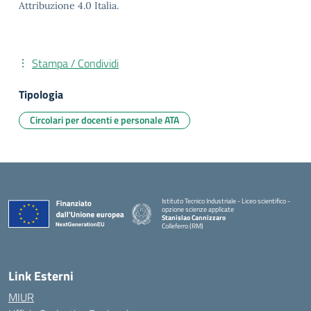
Attribuzione 4.0 Italia.
Stampa / Condividi
Tipologia
Circolari per docenti e personale ATA
Istituto Tecnico Industriale - Liceo scientifico -
opzione scienze applicate
Stanislao Cannizzaro
Colleferro (RM)
— Visita la pagina iniziale della scuola
Link Esterni
MIUR