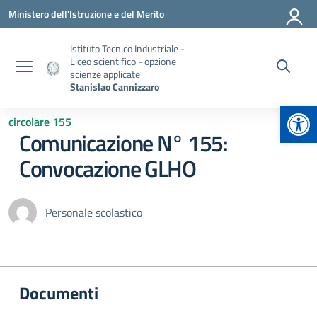
Vai ai contenuti
Vai al menu di navigazione
Vai al footer
Ministero dell'Istruzione e del Merito
Istituto Tecnico Industriale -
Liceo scientifico - opzione
scienze applicate
Stanislao Cannizzaro
Apr
circolare 155
Comunicazione N° 155:
Convocazione GLHO
Personale scolastico
Documenti