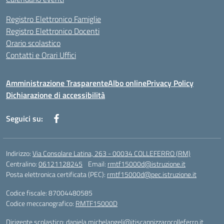
Registro Elettronico Famiglie
Registro Elettronico Docenti
Orario scolastico
Contatti e Orari Uffici
Amministrazione Trasparente
Albo online
Privacy Policy
Dichiarazione di accessibilità
Seguici su:
Indirizzo:
Via Consolare Latina, 263 - 00034 COLLEFERRO (RM)
Centralino:
06121128245
Email:
rmtf15000d@istruzione.it
Posta elettronica certificata (PEC):
rmtf15000d@pec.istruzione.it
Codice fiscale: 87004480585
Codice meccanografico:
RMTF15000D
Dirigente scolastico: daniela.michelangeli@itiscannizzarocolleferro.it