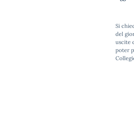
Si chie
del gio
uscite 
poter p
Colleg