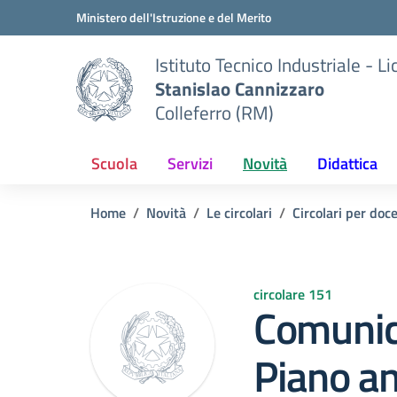
Vai ai contenuti
Vai al menu di navigazione
Vai al footer
Ministero dell'Istruzione e del Merito
Istituto Tecnico Industriale - L
Stanislao Cannizzaro
Colleferro (RM)
Scuola
Servizi
Novità
Didattica
Home
Novità
Le circolari
Circolari per doc
circolare 151
Comunic
Piano an