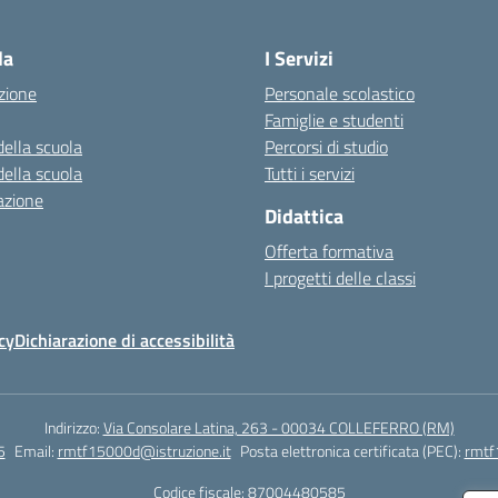
Visita la pagina iniziale della scuola
la
I Servizi
zione
Personale scolastico
Famiglie e studenti
della scuola
Percorsi di studio
della scuola
Tutti i servizi
azione
Didattica
Offerta formativa
I progetti delle classi
cy
Dichiarazione di accessibilità
Indirizzo:
Via Consolare Latina, 263 - 00034 COLLEFERRO (RM)
5
Email:
rmtf15000d@istruzione.it
Posta elettronica certificata (PEC):
rmtf
Codice fiscale: 87004480585