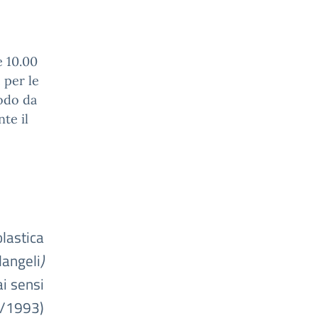
e 10.00
 per le
modo da
te il
astica
langeli
)
i sensi
9/1993)