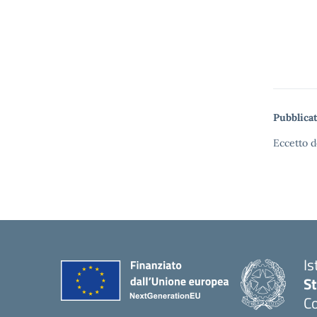
Pubblicat
Eccetto d
Is
S
Co