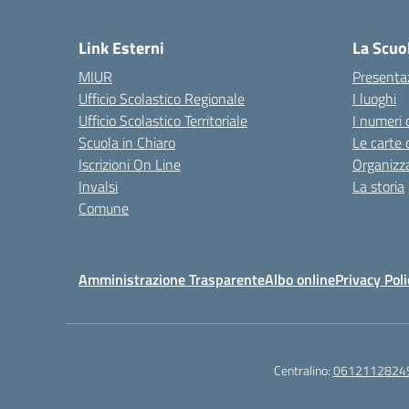
— 
Link Esterni
La Scuo
MIUR
Presenta
Ufficio Scolastico Regionale
I luoghi
Ufficio Scolastico Territoriale
I numeri 
Scuola in Chiaro
Le carte 
Iscrizioni On Line
Organizz
Invalsi
La storia
Comune
Amministrazione Trasparente
Albo online
Privacy Poli
Centralino:
0612112824