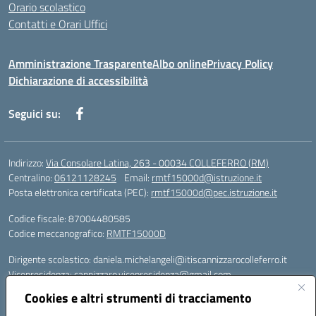
Orario scolastico
Contatti e Orari Uffici
Amministrazione Trasparente
Albo online
Privacy Policy
Dichiarazione di accessibilità
Seguici su:
Indirizzo:
Via Consolare Latina, 263 - 00034 COLLEFERRO (RM)
Centralino:
06121128245
Email:
rmtf15000d@istruzione.it
Posta elettronica certificata (PEC):
rmtf15000d@pec.istruzione.it
Codice fiscale: 87004480585
Codice meccanografico:
RMTF15000D
Dirigente scolastico: daniela.michelangeli@itiscannizzarocolleferro.it
Vicepresidenza: cannizzaro.vicepresidenza@gmail.com
Orientamento: orientamento@itiscannizzarocolleferro.it
Cookies e altri strumenti di tracciamento
//