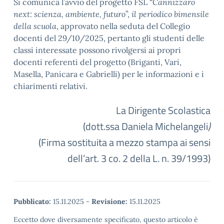
Si comunica l’avvio del progetto FSL “
Cannizzaro
next: scienza, ambiente, futuro
”,
il periodico bimensile
della scuola
, approvato nella seduta del Collegio
docenti del 29/10/2025, pertanto gli studenti delle
classi interessate possono rivolgersi ai propri
docenti referenti del progetto (Briganti, Vari,
Masella, Panicara e Gabrielli) per le informazioni e i
chiarimenti relativi.
La Dirigente Scolastica
(dott.ssa Daniela Michelangeli
)
(Firma sostituita a mezzo stampa ai sensi
dell’art. 3 co. 2 della L. n. 39/1993)
Pubblicato:
15.11.2025
-
Revisione:
15.11.2025
Eccetto dove diversamente specificato, questo articolo è