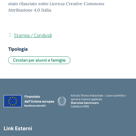
stato rilasciato sotto Licenza Creative Commons
Attribuzione 4.0 Italia.
Stampa / Condividi
Tipologia
Circolari per alunni e famiglie
Istituto Tecnico Industriale - Liceo scientifico -
opzione scienze applicate
Stanislao Cannizzaro
Colleferro (RM)
— Visita la pagina iniziale della scuola
Link Esterni