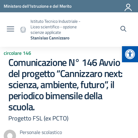
Vai ai contenuti
Vai al menu di navigazione
Vai al footer
Ministero dell'Istruzione e del Merito
Istituto Tecnico Industriale -
Liceo scientifico - opzione
scienze applicate
Stanislao Cannizzaro
Apr
circolare 146
Comunicazione N° 146 Avvio
del progetto “Cannizzaro next:
scienza, ambiente, futuro”, il
periodico bimensile della
scuola.
Progetto FSL (ex PCTO)
Personale scolastico