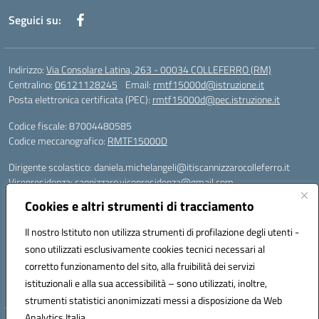
Seguici su:
Indirizzo:
Via Consolare Latina, 263 - 00034 COLLEFERRO (RM)
Centralino:
06121128245
Email:
rmtf15000d@istruzione.it
Posta elettronica certificata (PEC):
rmtf15000d@pec.istruzione.it
Codice fiscale: 87004480585
Codice meccanografico:
RMTF15000D
Dirigente scolastico: daniela.michelangeli@itiscannizzarocolleferro.it
Vicepresidenza: cannizzaro.vicepresidenza@gmail.com
Orientamento: orientamento@itiscannizzarocolleferro.it
Cookies e altri strumenti di tracciamento
//
Supporto piattaforme DDI (creazione account e rigenerazione credenziali)
Il nostro Istituto non utilizza strumenti di profilazione degli utenti -
Google Workspace (Classroom) :
sono utilizzati esclusivamente cookies tecnici necessari al
supporto_gsuite@itiscannizzarocolleferro.it
corretto funzionamento del sito, alla fruibilità dei servizi
Microsoft Office 365 (Teams):
istituzionali e alla sua accessibilità – sono utilizzati, inoltre,
supporto_office365@cannizzaro.onmicrosoft.com
strumenti statistici anonimizzati messi a disposizione da Web
Analytics Italia.