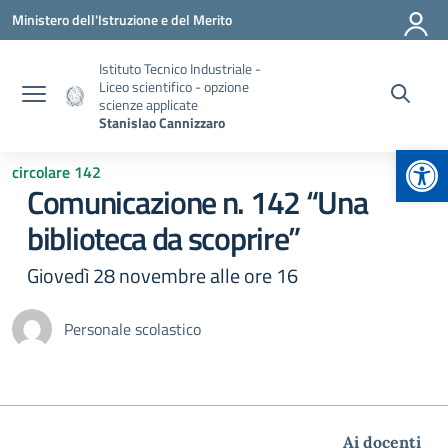
Vai ai contenuti
Vai al menu di navigazione
Vai al footer
Ministero dell'Istruzione e del Merito
Istituto Tecnico Industriale -
Liceo scientifico - opzione
scienze applicate
Stanislao Cannizzaro
Apr
circolare 142
Comunicazione n. 142 “Una
biblioteca da scoprire”
Giovedì 28 novembre alle ore 16
Personale scolastico
Ai docenti