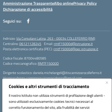
Amministrazione Trasparente
Albo online
Privacy Policy
Dichiarazione di accessibilità
Seguici su:
Indirizzo:
Via Consolare Latina, 263 - 00034 COLLEFERRO (RM)
Centralino:
06121128245
Email:
rmtf15000d@istruzione.it
Posta elettronica certificata (PEC):
rmtf15000d@pec.istruzione.it
Codice fiscale: 87004480585
Codice meccanografico:
RMTF15000D
Dirigente scolastico: daniela.michelangeli@itiscannizzarocolleferro.it
Vicepresidenza: cannizzaro.vicepresidenza@gmail.com
Orientamento: orientamento@itiscannizzarocolleferro.it
Cookies e altri strumenti di tracciamento
//
Supporto piattaforme DDI (creazione account e rigenerazione credenziali)
Il nostro Istituto non utilizza strumenti di profilazione degli utenti -
Google Workspace (Classroom) :
sono utilizzati esclusivamente cookies tecnici necessari al
supporto_gsuite@itiscannizzarocolleferro.it
corretto funzionamento del sito, alla fruibilità dei servizi
Microsoft Office 365 (Teams):