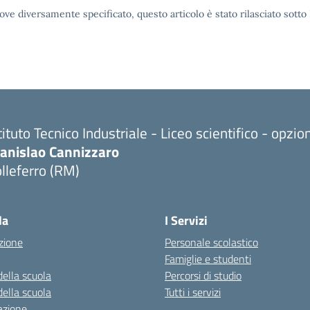
ove diversamente specificato, questo articolo è stato rilasciato sott
tituto Tecnico Industriale - Liceo scientifico - opzi
tanislao Cannizzaro
lleferro (RM)
Visita la pagina iniziale della scuola
la
I Servizi
zione
Personale scolastico
Famiglie e studenti
della scuola
Percorsi di studio
della scuola
Tutti i servizi
azione