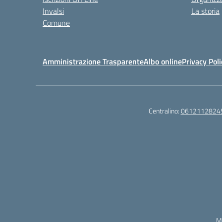
Invalsi
La storia
Comune
Amministrazione Trasparente
Albo online
Privacy Poli
Centralino:
0612112824
M