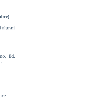
mbre)
i alunni
gno, Ed.
e
 ore