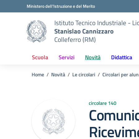
Vai ai contenuti
Vai al menu di navigazione
Vai al footer
Ministero dell'Istruzione e del Merito
Istituto Tecnico Industriale - L
Stanislao Cannizzaro
Colleferro (RM)
Scuola
Servizi
Novità
Didattica
Home
Novità
Le circolari
Circolari per alun
circolare 140
Comunic
Ricevime