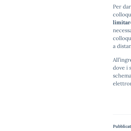
Per dar
colloqu
limitar
necessa
colloqu
a distan
All’ing
dove i 
schema
elettro
Pubblicat