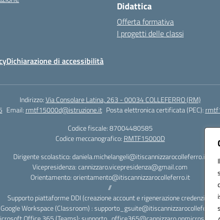
Didattica
Offerta formativa
I progetti delle classi
cy
Dichiarazione di accessibilità
Indirizzo:
Via Consolare Latina, 263 - 00034 COLLEFERRO (RM)
5
Email:
rmtf15000d@istruzione.it
Posta elettronica certificata (PEC):
rmtf
Codice fiscale: 87004480585
Codice meccanografico:
RMTF15000D
Dirigente scolastico: daniela.michelangeli@itiscannizzarocolleferro.it
Vicepresidenza: cannizzaro.vicepresidenza@gmail.com
Orientamento: orientamento@itiscannizzarocolleferro.it
//
Supporto piattaforme DDI (creazione account e rigenerazione credenziali)
Google Workspace (Classroom) : supporto_gsuite@itiscannizzarocolleferro.it
icrosoft Office 365 (Teams): supporto_office365@cannizzaro.onmicrosoft.c