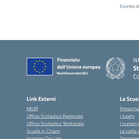
Eccetto d
Is
S
Co
— 
Link Esterni
La Scuo
MIUR
Presenta
Ufficio Scolastico Regionale
I luoghi
Ufficio Scolastico Territoriale
I numeri 
Scuola in Chiaro
Le carte 
Iscrizioni On Line
Organizz