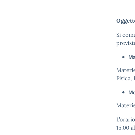
Oggetto
Si comu
previst
Ma
Materie
Fisica,
Me
Materi
L’orari
15.00 a