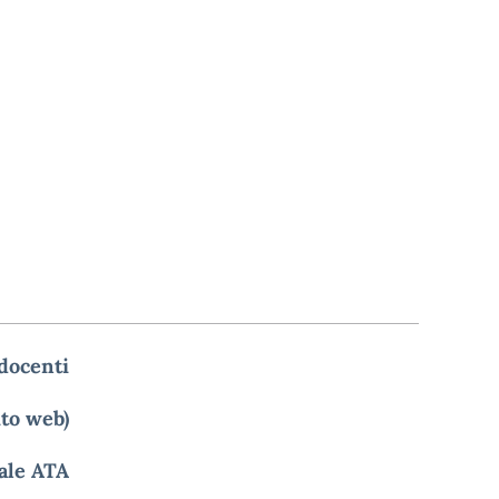
 docenti
ito web)
nale ATA