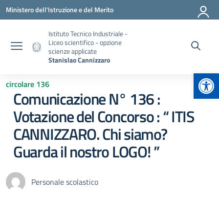
Vai ai contenuti
Vai al menu di navigazione
Vai al footer
Ministero dell'Istruzione e del Merito
Istituto Tecnico Industriale -
Liceo scientifico - opzione
scienze applicate
Stanislao Cannizzaro
Apr
circolare 136
Comunicazione N° 136 :
Votazione del Concorso : “ ITIS
CANNIZZARO. Chi siamo?
Guarda il nostro LOGO! ”
Personale scolastico