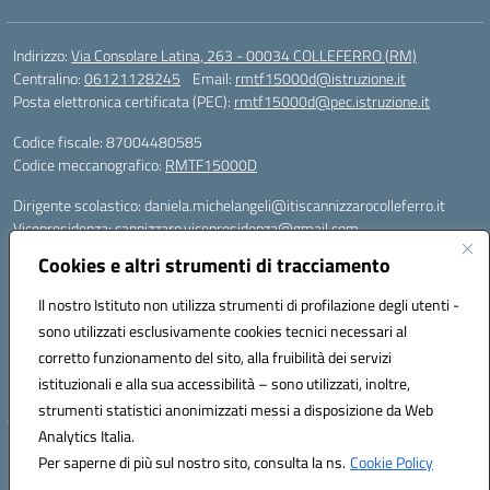
Indirizzo:
Via Consolare Latina, 263 - 00034 COLLEFERRO (RM)
Centralino:
06121128245
Email:
rmtf15000d@istruzione.it
Posta elettronica certificata (PEC):
rmtf15000d@pec.istruzione.it
Codice fiscale: 87004480585
Codice meccanografico:
RMTF15000D
Dirigente scolastico: daniela.michelangeli@itiscannizzarocolleferro.it
Vicepresidenza: cannizzaro.vicepresidenza@gmail.com
Orientamento: orientamento@itiscannizzarocolleferro.it
Cookies e altri strumenti di tracciamento
//
Supporto piattaforme DDI (creazione account e rigenerazione credenziali)
Il nostro Istituto non utilizza strumenti di profilazione degli utenti -
Google Workspace (Classroom) :
sono utilizzati esclusivamente cookies tecnici necessari al
supporto_gsuite@itiscannizzarocolleferro.it
corretto funzionamento del sito, alla fruibilità dei servizi
Microsoft Office 365 (Teams):
istituzionali e alla sua accessibilità – sono utilizzati, inoltre,
supporto_office365@cannizzaro.onmicrosoft.com
strumenti statistici anonimizzati messi a disposizione da Web
Analytics Italia.
Hosting & Powered by 3D Solution S.r.l.
Per saperne di più sul nostro sito, consulta la ns.
Cookie Policy
Concept & Design by Designers Italia