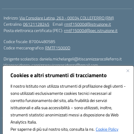
Indirizzo:
Via Consolare Latina, 263 - 00034 COLLEFERRO (RM)
Centralino:
06121128245
Email:
rmtf15000d@istruzione.it
Posta elettronica certificata (PEC):
rmtf15000d@pec.istruzione.it
Codice fiscale: 87004480585
Codice meccanografico:
RMTF15000D
Dirigente scolastico: daniela.michelangeli@itiscannizzarocolleferro.it
Vicepresidenza: cannizzaro.vicepresidenza@gmail.com
Orientamento: orientamento@itiscannizzarocolleferro.it
Cookies e altri strumenti di tracciamento
//
Supporto piattaforme DDI (creazione account e rigenerazione credenziali)
Il nostro Istituto non utilizza strumenti di profilazione degli utenti -
Google Workspace (Classroom) :
sono utilizzati esclusivamente cookies tecnici necessari al
supporto_gsuite@itiscannizzarocolleferro.it
corretto funzionamento del sito, alla fruibilità dei servizi
Microsoft Office 365 (Teams):
istituzionali e alla sua accessibilità – sono utilizzati, inoltre,
supporto_office365@cannizzaro.onmicrosoft.com
strumenti statistici anonimizzati messi a disposizione da Web
Analytics Italia.
Hosting & Powered by 3D Solution S.r.l.
Per saperne di più sul nostro sito, consulta la ns.
Cookie Policy
Concept & Design by Designers Italia