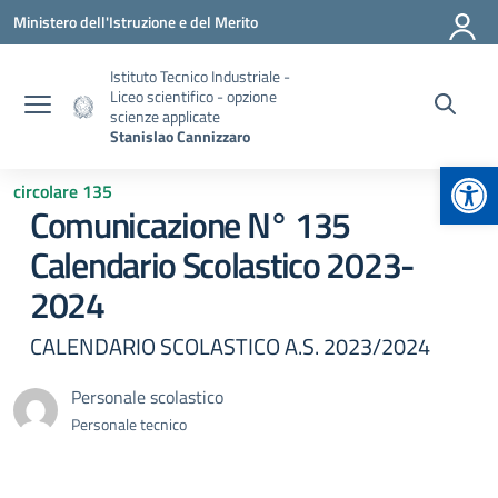
Vai ai contenuti
Vai al menu di navigazione
Vai al footer
Ministero dell'Istruzione e del Merito
Istituto Tecnico Industriale -
Liceo scientifico - opzione
scienze applicate
Stanislao Cannizzaro
Apr
circolare 135
Comunicazione N° 135
Calendario Scolastico 2023-
2024
CALENDARIO SCOLASTICO A.S. 2023/2024
Personale scolastico
Personale tecnico