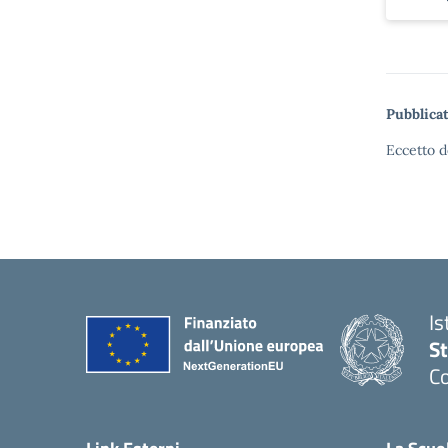
Pubblicat
Eccetto d
Is
S
Co
— 