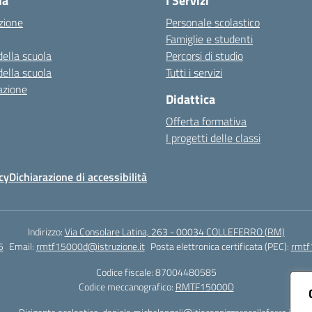
la
I Servizi
zione
Personale scolastico
Famiglie e studenti
della scuola
Percorsi di studio
della scuola
Tutti i servizi
azione
Didattica
Offerta formativa
I progetti delle classi
cy
Dichiarazione di accessibilità
Indirizzo:
Via Consolare Latina, 263 - 00034 COLLEFERRO (RM)
5
Email:
rmtf15000d@istruzione.it
Posta elettronica certificata (PEC):
rmtf
Codice fiscale: 87004480585
Codice meccanografico:
RMTF15000D