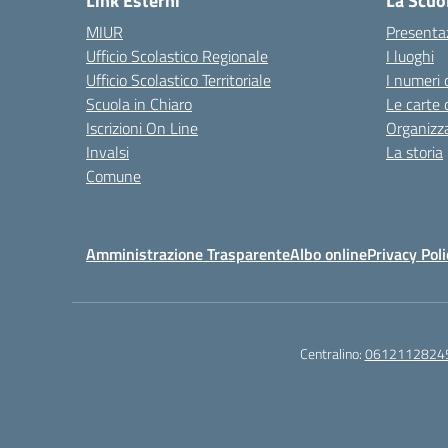
Link Esterni
La Scuo
MIUR
Presenta
Ufficio Scolastico Regionale
I luoghi
Ufficio Scolastico Territoriale
I numeri 
Scuola in Chiaro
Le carte 
Iscrizioni On Line
Organizz
Invalsi
La storia
Comune
Amministrazione Trasparente
Albo online
Privacy Poli
Centralino:
0612112824