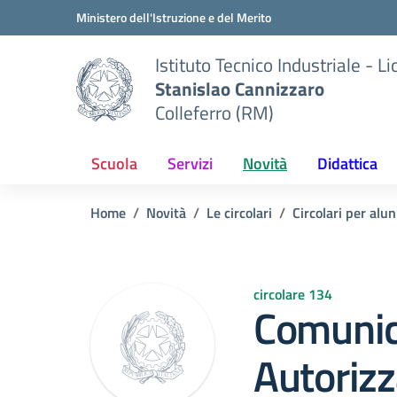
Vai ai contenuti
Vai al menu di navigazione
Vai al footer
Ministero dell'Istruzione e del Merito
Istituto Tecnico Industriale - L
Stanislao Cannizzaro
Colleferro (RM)
Scuola
Servizi
Novità
Didattica
Home
Novità
Le circolari
Circolari per alun
circolare 134
Comunic
Autoriz