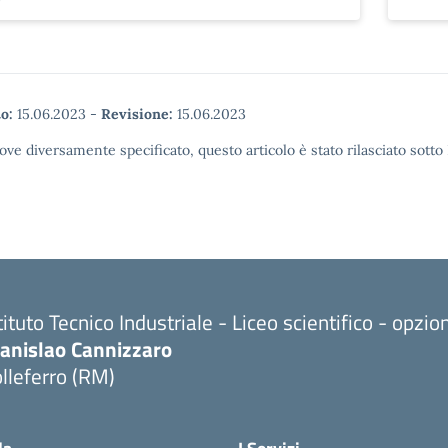
o:
15.06.2023
-
Revisione:
15.06.2023
ove diversamente specificato, questo articolo è stato rilasciato sott
tituto Tecnico Industriale - Liceo scientifico - opzi
tanislao Cannizzaro
lleferro (RM)
Visita la pagina iniziale della scuola