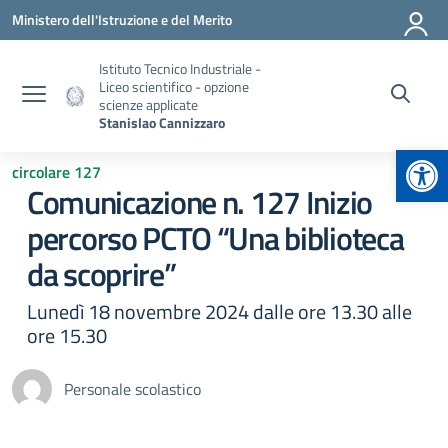
Vai ai contenuti
Vai al menu di navigazione
Vai al footer
Ministero dell'Istruzione e del Merito
Istituto Tecnico Industriale -
Liceo scientifico - opzione
scienze applicate
Stanislao Cannizzaro
Apr
circolare 127
Comunicazione n. 127 Inizio
percorso PCTO “Una biblioteca
da scoprire”
Lunedì 18 novembre 2024 dalle ore 13.30 alle
ore 15.30
Personale scolastico