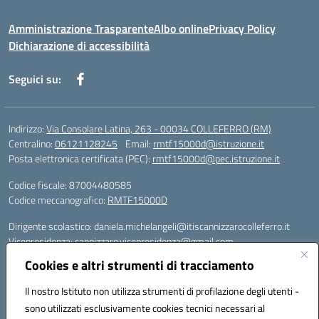
Amministrazione Trasparente
Albo online
Privacy Policy
Dichiarazione di accessibilità
Seguici su:
Indirizzo:
Via Consolare Latina, 263 - 00034 COLLEFERRO (RM)
Centralino:
06121128245
Email:
rmtf15000d@istruzione.it
Posta elettronica certificata (PEC):
rmtf15000d@pec.istruzione.it
Codice fiscale: 87004480585
Codice meccanografico:
RMTF15000D
Dirigente scolastico: daniela.michelangeli@itiscannizzarocolleferro.it
Vicepresidenza: cannizzaro.vicepresidenza@gmail.com
Orientamento: orientamento@itiscannizzarocolleferro.it
Cookies e altri strumenti di tracciamento
//
Supporto piattaforme DDI (creazione account e rigenerazione credenziali)
Il nostro Istituto non utilizza strumenti di profilazione degli utenti -
Google Workspace (Classroom) :
sono utilizzati esclusivamente cookies tecnici necessari al
supporto_gsuite@itiscannizzarocolleferro.it