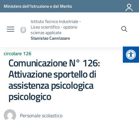
Vai ai contenuti
Vai al menu di navigazione
Vai al footer
Ministero dell'Istruzione e del Merito
Istituto Tecnico Industriale -
Liceo scientifico - opzione
scienze applicate
Stanislao Cannizzaro
Apr
circolare 126
Comunicazione N° 126:
Attivazione sportello di
assistenza psicologica
psicologico
Personale scolastico