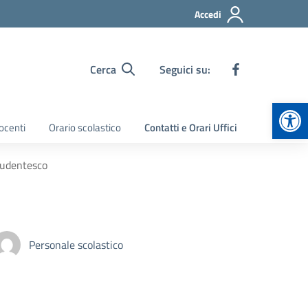
Accedi
Cerca
Seguici su:
Apr
ocenti
Orario scolastico
Contatti e Orari Uffici
tudentesco
Personale scolastico