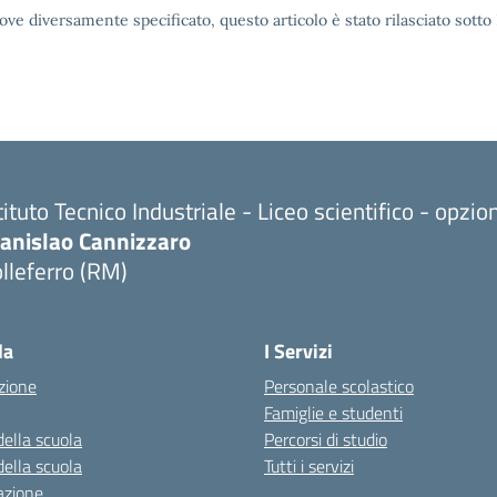
ove diversamente specificato, questo articolo è stato rilasciato sott
tituto Tecnico Industriale - Liceo scientifico - opzi
tanislao Cannizzaro
lleferro (RM)
Visita la pagina iniziale della scuola
la
I Servizi
zione
Personale scolastico
Famiglie e studenti
della scuola
Percorsi di studio
della scuola
Tutti i servizi
azione