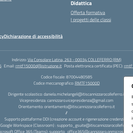
Didattica
Offerta formativa
I progetti delle classi
cy
Dichiarazione di accessibilità
Indirizzo:
Via Consolare Latina, 263 - 00034 COLLEFERRO (RM)
5
Email:
rmtf15000d@istruzione.it
Posta elettronica certificata (PEC):
rmtf
Codice fiscale: 87004480585
Codice meccanografico:
RMTF15000D
Dirigente scolastico: daniela.michelangeli@itiscannizzarocolleferro.it
Vicepresidenza: cannizzaro.vicepresidenza@gmail.com
Orientamento: orientamento@itiscannizzarocolleferro.it
//
Supporto piattaforme DDI (creazione account e rigenerazione credenziali)
Google Workspace (Classroom) : supporto_gsuite@itiscannizzarocolleferro.it
icrosoft Office 365 (Teams): supporto_office365@cannizzaro.onmicrosoft.c