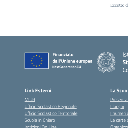
Eccetto d
Is
S
Co
— 
Link Esterni
La Scuo
MIUR
Presenta
Ufficio Scolastico Regionale
I luoghi
Ufficio Scolastico Territoriale
I numeri 
Scuola in Chiaro
Le carte 
Iscrizioni On Line
Organizz