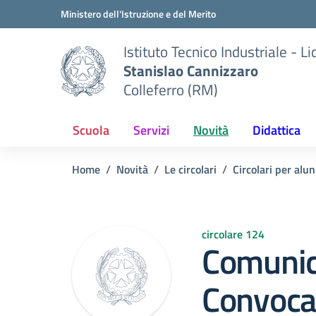
Vai ai contenuti
Vai al menu di navigazione
Vai al footer
Ministero dell'Istruzione e del Merito
Istituto Tecnico Industriale - L
Stanislao Cannizzaro
Colleferro (RM)
Scuola
Servizi
Novità
Didattica
Home
Novità
Le circolari
Circolari per alun
circolare 124
Comunic
Convoca