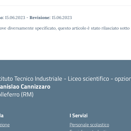
o:
15.06.2023
-
Revisione:
15.06.2023
ove diversamente specificato, questo articolo è stato rilasciato sott
tituto Tecnico Industriale - Liceo scientifico - opzi
tanislao Cannizzaro
lleferro (RM)
Visita la pagina iniziale della scuola
la
I Servizi
zione
Personale scolastico