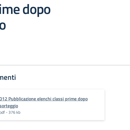
rime dopo
o
menti
012 Pubblicazione elenchi classi prime dopo
sorteggio
pdf - 376 kb