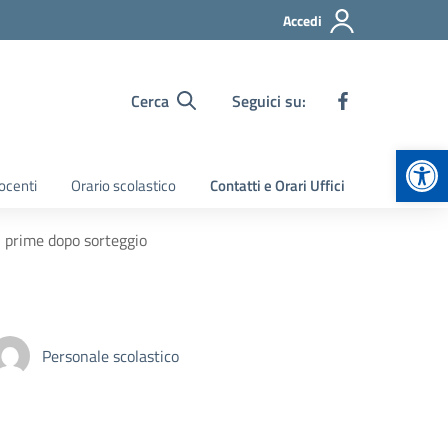
Accedi
Cerca
Seguici su:
Apr
ocenti
Orario scolastico
Contatti e Orari Uffici
i prime dopo sorteggio
Personale scolastico