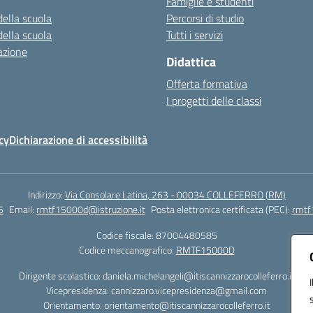
Famiglie e studenti
della scuola
Percorsi di studio
della scuola
Tutti i servizi
azione
Didattica
Offerta formativa
I progetti delle classi
cy
Dichiarazione di accessibilità
Indirizzo:
Via Consolare Latina, 263 - 00034 COLLEFERRO (RM)
5
Email:
rmtf15000d@istruzione.it
Posta elettronica certificata (PEC):
rmtf
Codice fiscale: 87004480585
Codice meccanografico:
RMTF15000D
Dirigente scolastico: daniela.michelangeli@itiscannizzarocolleferro.it
Vicepresidenza: cannizzaro.vicepresidenza@gmail.com
Orientamento: orientamento@itiscannizzarocolleferro.it