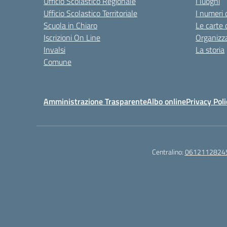
Ufficio Scolastico Regionale
I luoghi
Ufficio Scolastico Territoriale
I numeri 
Scuola in Chiaro
Le carte 
Iscrizioni On Line
Organizz
Invalsi
La storia
Comune
Amministrazione Trasparente
Albo online
Privacy Poli
Centralino:
0612112824