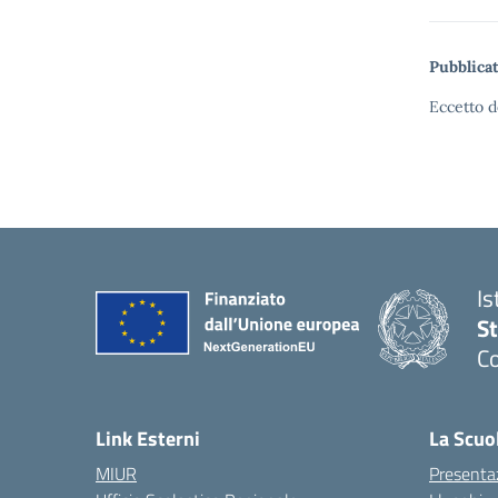
Pubblicat
Eccetto d
Is
S
Co
— 
Link Esterni
La Scuo
MIUR
Presenta