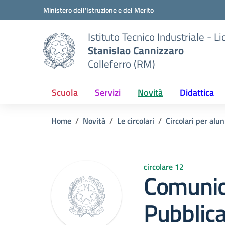
Vai ai contenuti
Vai al menu di navigazione
Vai al footer
Ministero dell'Istruzione e del Merito
Istituto Tecnico Industriale - L
Stanislao Cannizzaro
Colleferro (RM)
Scuola
Servizi
Novità
Didattica
Home
Novità
Le circolari
Circolari per alun
circolare 12
Comunic
Pubblica