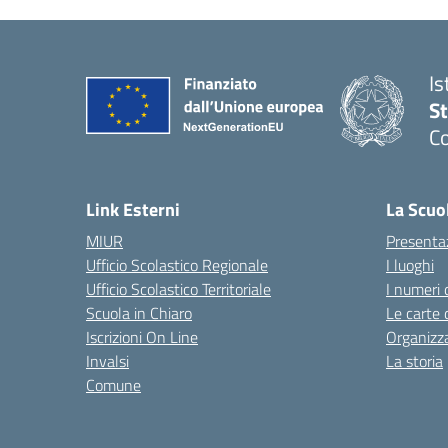
Is
S
Co
— 
Link Esterni
La Scuo
MIUR
Presenta
Ufficio Scolastico Regionale
I luoghi
Ufficio Scolastico Territoriale
I numeri 
Scuola in Chiaro
Le carte 
Iscrizioni On Line
Organizz
Invalsi
La storia
Comune