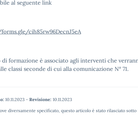
bile al seguente link
//forms.gle/cih85rw96DecnJ5eA
o di formazione è associato agli interventi che verran
 alle classi seconde di cui alla comunicazione N° 71.
o:
10.11.2023
-
Revisione:
10.11.2023
ove diversamente specificato, questo articolo è stato rilasciato sott