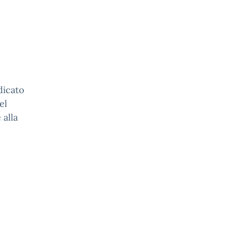
dicato
el
 alla