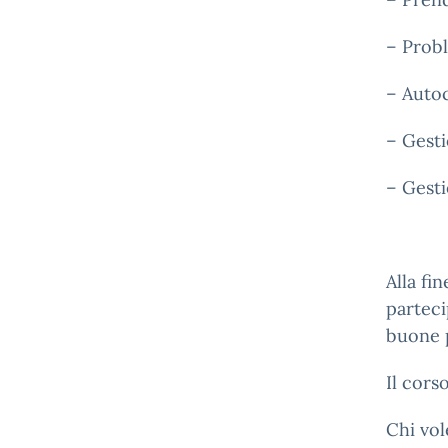
– Prob
– Auto
– Gesti
– Gesti
Alla fin
parteci
buone p
Il cors
Chi vo