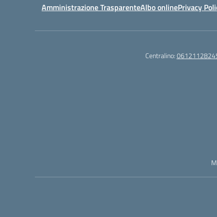
Amministrazione Trasparente
Albo online
Privacy Poli
Centralino:
0612112824
M