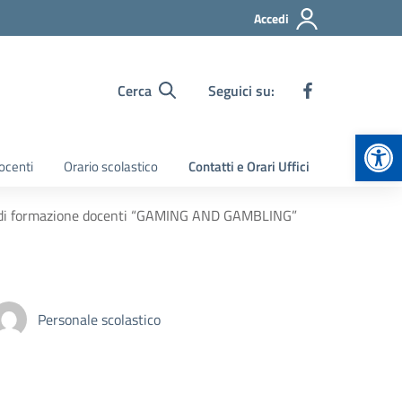
Accedi
Cerca
Seguici su:
Apr
ocenti
Orario scolastico
Contatti e Orari Uffici
o di formazione docenti “GAMING AND GAMBLING”
Personale scolastico