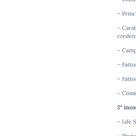
– Princ
– Carat
creden
– Campa
– Fatto
– Fatto
– Come
2° inco
– Life 
– Prend