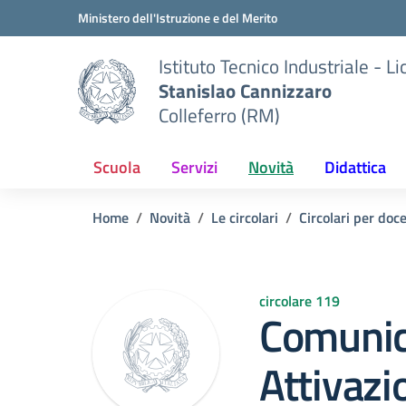
Vai ai contenuti
Vai al menu di navigazione
Vai al footer
Ministero dell'Istruzione e del Merito
Istituto Tecnico Industriale - L
Stanislao Cannizzaro
Colleferro (RM)
Scuola
Servizi
Novità
Didattica
Home
Novità
Le circolari
Circolari per doc
circolare 119
Comunic
Attivazi