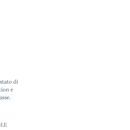
estato di
tion e
asse.
GLE