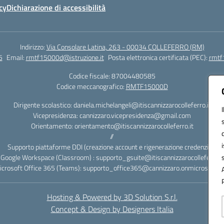
cy
Dichiarazione di accessibilità
Indirizzo:
Via Consolare Latina, 263 - 00034 COLLEFERRO (RM)
5
Email:
rmtf15000d@istruzione.it
Posta elettronica certificata (PEC):
rmtf
Codice fiscale: 87004480585
Codice meccanografico:
RMTF15000D
Dirigente scolastico: daniela.michelangeli@itiscannizzarocolleferro.it
Vicepresidenza: cannizzaro.vicepresidenza@gmail.com
Orientamento: orientamento@itiscannizzarocolleferro.it
//
Supporto piattaforme DDI (creazione account e rigenerazione credenziali)
Google Workspace (Classroom) : supporto_gsuite@itiscannizzarocolleferro.it
icrosoft Office 365 (Teams): supporto_office365@cannizzaro.onmicrosoft.c
Hosting & Powered by 3D Solution S.r.l.
Concept & Design by Designers Italia