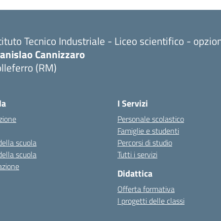
tituto Tecnico Industriale - Liceo scientifico - opzi
tanislao Cannizzaro
lleferro (RM)
Visita la pagina iniziale della scuola
la
I Servizi
zione
Personale scolastico
Famiglie e studenti
della scuola
Percorsi di studio
della scuola
Tutti i servizi
azione
Didattica
Offerta formativa
I progetti delle classi