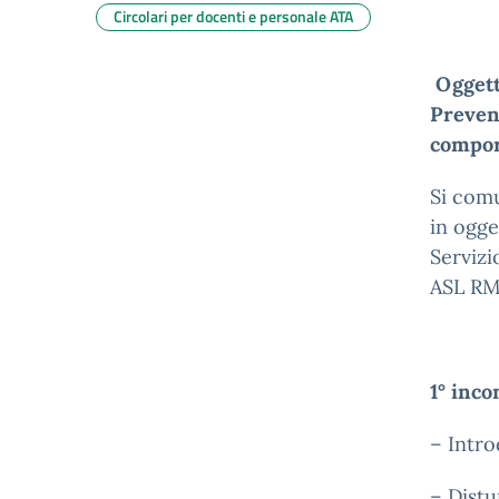
Circolari per docenti e personale ATA
Oggett
Preven
compor
Si comu
in ogge
Servizi
ASL RM5
1° inco
– Intr
– Dist