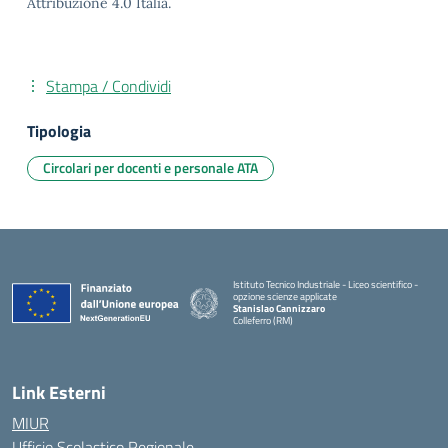
Attribuzione 4.0 Italia.
Stampa / Condividi
Tipologia
Circolari per docenti e personale ATA
Istituto Tecnico Industriale - Liceo scientifico -
opzione scienze applicate
Stanislao Cannizzaro
Colleferro (RM)
— Visita la pagina iniziale della scuola
Link Esterni
MIUR
Ufficio Scolastico Regionale