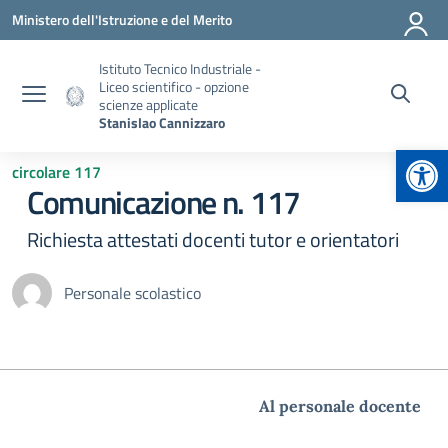
Vai ai contenuti
Vai al menu di navigazione
Vai al footer
Ministero dell'Istruzione e del Merito
Istituto Tecnico Industriale -
Liceo scientifico - opzione
scienze applicate
Stanislao Cannizzaro
Apr
circolare 117
Comunicazione n. 117
Richiesta attestati docenti tutor e orientatori
Personale scolastico
Al personale docente