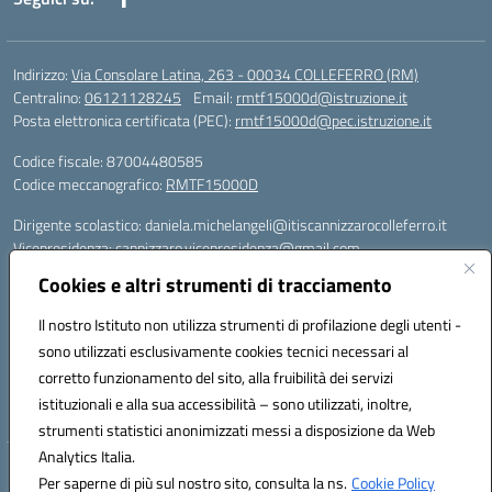
Indirizzo:
Via Consolare Latina, 263 - 00034 COLLEFERRO (RM)
Centralino:
06121128245
Email:
rmtf15000d@istruzione.it
Posta elettronica certificata (PEC):
rmtf15000d@pec.istruzione.it
Codice fiscale: 87004480585
Codice meccanografico:
RMTF15000D
Dirigente scolastico: daniela.michelangeli@itiscannizzarocolleferro.it
Vicepresidenza: cannizzaro.vicepresidenza@gmail.com
Orientamento: orientamento@itiscannizzarocolleferro.it
Cookies e altri strumenti di tracciamento
//
Supporto piattaforme DDI (creazione account e rigenerazione credenziali)
Il nostro Istituto non utilizza strumenti di profilazione degli utenti -
Google Workspace (Classroom) :
sono utilizzati esclusivamente cookies tecnici necessari al
supporto_gsuite@itiscannizzarocolleferro.it
corretto funzionamento del sito, alla fruibilità dei servizi
Microsoft Office 365 (Teams):
istituzionali e alla sua accessibilità – sono utilizzati, inoltre,
supporto_office365@cannizzaro.onmicrosoft.com
strumenti statistici anonimizzati messi a disposizione da Web
Analytics Italia.
Hosting & Powered by 3D Solution S.r.l.
Per saperne di più sul nostro sito, consulta la ns.
Cookie Policy