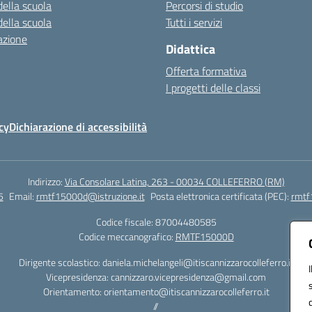
della scuola
Percorsi di studio
della scuola
Tutti i servizi
azione
Didattica
Offerta formativa
I progetti delle classi
cy
Dichiarazione di accessibilità
Indirizzo:
Via Consolare Latina, 263 - 00034 COLLEFERRO (RM)
5
Email:
rmtf15000d@istruzione.it
Posta elettronica certificata (PEC):
rmtf
Codice fiscale: 87004480585
Codice meccanografico:
RMTF15000D
Dirigente scolastico: daniela.michelangeli@itiscannizzarocolleferro.it
Vicepresidenza: cannizzaro.vicepresidenza@gmail.com
Orientamento: orientamento@itiscannizzarocolleferro.it
//