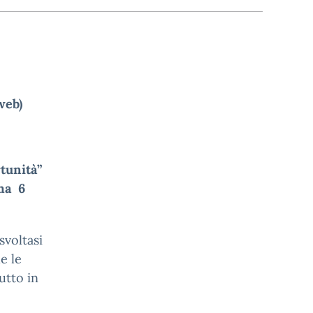
web)
tunità”
oma 6
svoltasi
e le
utto in