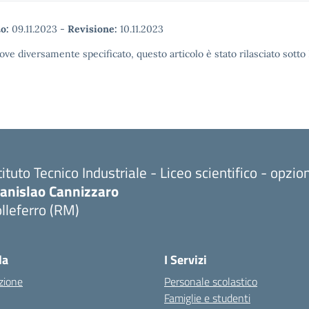
o:
09.11.2023
-
Revisione:
10.11.2023
ove diversamente specificato, questo articolo è stato rilasciato sott
tituto Tecnico Industriale - Liceo scientifico - opzi
tanislao Cannizzaro
lleferro (RM)
Visita la pagina iniziale della scuola
la
I Servizi
zione
Personale scolastico
Famiglie e studenti