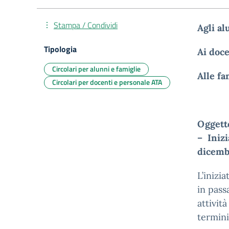
Stampa / Condividi
Agli al
Tipologia
Ai doce
Circolari per alunni e famiglie
Alle fa
Circolari per docenti e personale ATA
Oggett
– Iniz
dicemb
L’inizi
in pass
attivit
termin