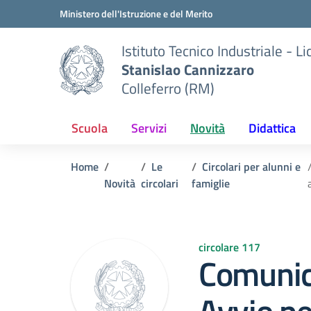
Vai ai contenuti
Vai al menu di navigazione
Vai al footer
Ministero dell'Istruzione e del Merito
Istituto Tecnico Industriale - L
Stanislao Cannizzaro
Colleferro (RM)
Scuola
Servizi
Novità
Didattica
Home
Le
Circolari per alunni e
Novità
circolari
famiglie
circolare 117
Comunic