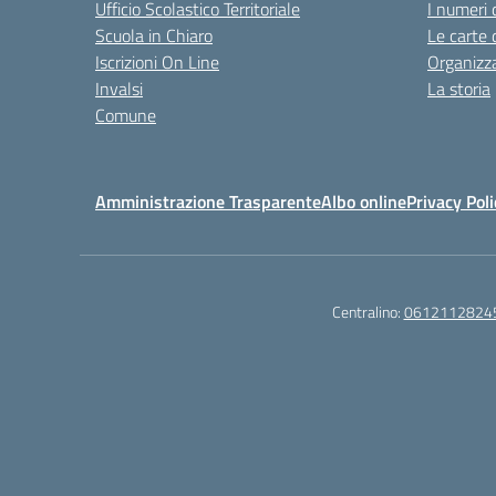
Ufficio Scolastico Territoriale
I numeri 
Scuola in Chiaro
Le carte 
Iscrizioni On Line
Organizz
Invalsi
La storia
Comune
Amministrazione Trasparente
Albo online
Privacy Poli
Centralino:
0612112824