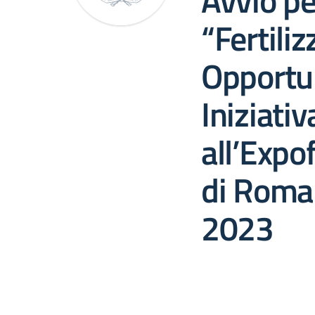
Avvio p
“Fertiliz
Opportu
Iniziati
all’Expo
di Roma
2023