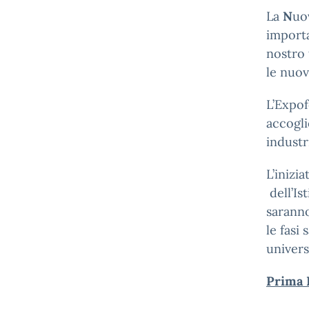
La
N
uo
importa
nostro 
le nuov
L’Expof
accogli
industr
L’inizi
dell’Is
saranno
le fasi
univers
Prima 