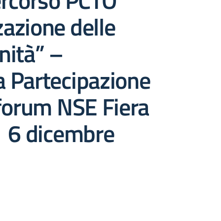
ercorso PCTO
zazione delle
nità” –
va Partecipazione
forum NSE Fiera
 6 dicembre