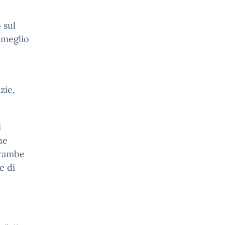
 sul
 meglio
zie,
i
he
trambe
e di