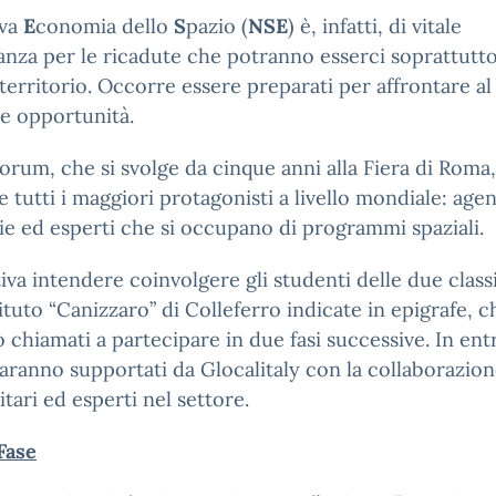
va
E
conomia dello
S
pazio (
NSE
) è, infatti, di vitale
nza per le ricadute che potranno esserci soprattutto
territorio. Occorre essere preparati per affrontare al
e opportunità.
orum, che si svolge da cinque anni alla Fiera di Roma,
e tutti i maggiori protagonisti a livello mondiale: agen
ie ed esperti che si occupano di programmi spaziali.
ativa intendere coinvolgere gli studenti delle due class
tituto “Canizzaro” di Colleferro indicate in epigrafe, c
 chiamati a partecipare in due fasi successive. In en
 saranno supportati da Glocalitaly con la collaborazion
itari ed esperti nel settore.
Fase