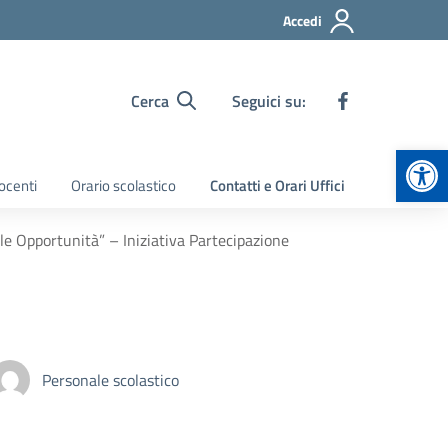
Accedi
Cerca
Seguici su:
Apr
ocenti
Orario scolastico
Contatti e Orari Uffici
e Opportunità” – Iniziativa Partecipazione
Personale scolastico