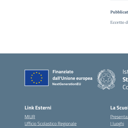
Pubblicat
Eccetto d
Is
S
Co
— 
Link Esterni
La Scuo
MIUR
Presenta
Ufficio Scolastico Regionale
I luoghi