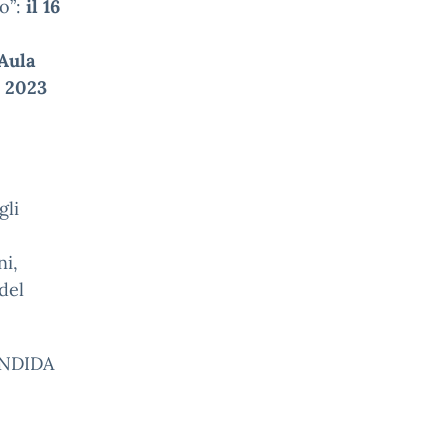
ro”:
il 16
 Aula
e 2023
gli
ni,
del
CANDIDA