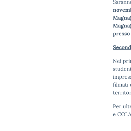
Saranno
novembr
Magna
Magna
presso 
Second
Nei pri
student
impress
filmati
territo
Per ult
e COLAC