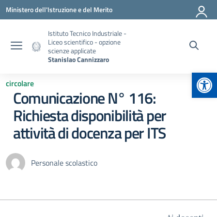
Vai ai contenuti
Vai al menu di navigazione
Vai al footer
Ministero dell'Istruzione e del Merito
Istituto Tecnico Industriale -
Liceo scientifico - opzione
scienze applicate
Stanislao Cannizzaro
Apr
circolare
Comunicazione N° 116:
Richiesta disponibilità per
attività di docenza per ITS
Personale scolastico