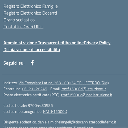
Registro Elettronico Famiglie
Registro Elettronico Docenti
Orario scolastico
Contatti e Orari Uffici
Amministrazione Trasparente
Albo online
Privacy Policy
Dichiarazione di accessibilità
Seguici su:
Indirizzo:
Via Consolare Latina, 263 - 00034 COLLEFERRO (RM)
Centralino:
06121128245
Email:
rmtf15000d@istruzione.it
Posta elettronica certificata (PEC):
rmtf15000d@pec.istruzione.it
Codice fiscale: 87004480585
Codice meccanografico:
RMTF15000D
Dirigente scolastico: daniela.michelangeli@itiscannizzarocolleferro.it
Vicepresidenza: cannizzaro.vicepresidenza@gmail.com