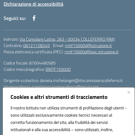
Dichiarazione di accessibilità
Seguici su:
Indirizzo:
Via Consolare Latina, 263 - 00034 COLLEFERRO (RM)
Centralino:
06121128245
Email:
rmtf15000d@istruzione.it
Posta elettronica certificata (PEC):
rmtf15000d@pec.istruzione.it
Codice fiscale: 87004480585
Codice meccanografico:
RMTF15000D
Dirigente scolastico: daniela.michelangeli@itiscannizzarocolleferro.it
Vicepresidenza: cannizzaro.vicepresidenza@gmail.com
Orientamento: orientamento@itiscannizzarocolleferro.it
Cookies e altri strumenti di tracciamento
//
Supporto piattaforme DDI (creazione account e rigenerazione credenziali)
Il nostro Istituto non utilizza strumenti di profilazione degli utenti -
Google Workspace (Classroom) :
sono utilizzati esclusivamente cookies tecnici necessari al
supporto_gsuite@itiscannizzarocolleferro.it
corretto funzionamento del sito, alla fruibilità dei servizi
Microsoft Office 365 (Teams):
istituzionali e alla sua accessibilità – sono utilizzati, inoltre,
supporto_office365@cannizzaro.onmicrosoft.com