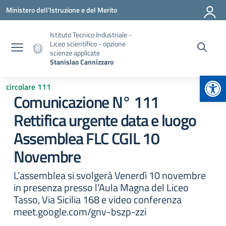
Vai ai contenuti
Vai al menu di navigazione
Vai al footer
Ministero dell'Istruzione e del Merito
Istituto Tecnico Industriale -
Liceo scientifico - opzione
scienze applicate
Stanislao Cannizzaro
Apr
circolare 111
Comunicazione N° 111
Rettifica urgente data e luogo
Assemblea FLC CGIL 10
Novembre
L’assemblea si svolgerà Venerdì 10 novembre
in presenza presso l’Aula Magna del Liceo
Tasso, Via Sicilia 168 e video conferenza
meet.google.com/gnv-bszp-zzi